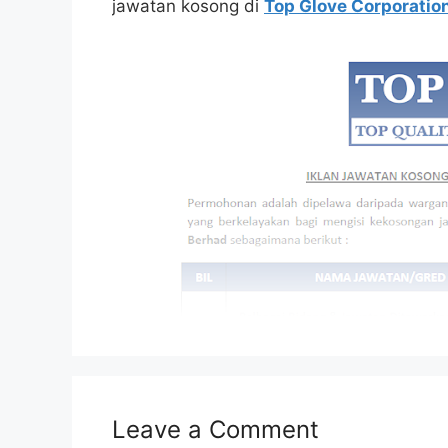
jawatan kosong di
Top Glove Corporatio
Leave a Comment
Isi Kandungan