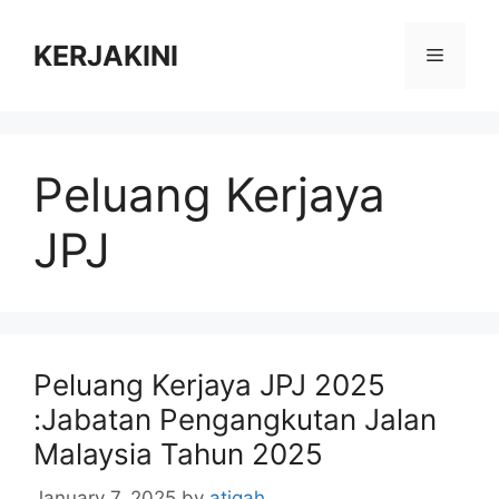
Skip
to
KERJAKINI
Menu
content
Peluang Kerjaya
JPJ
Peluang Kerjaya JPJ 2025
:Jabatan Pengangkutan Jalan
Malaysia Tahun 2025
January 7, 2025
by
atiqah