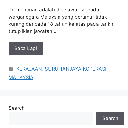
Permohonan adalah dipelawa daripada
warganegara Malaysia yang berumur tidak
kurang daripada 18 tahun ke atas pada tarikh
tutup iklan jawatan …
Baca Lagi
Categories
KERAJAAN
,
SURUHANJAYA KOPERASI
MALAYSIA
Search
Search