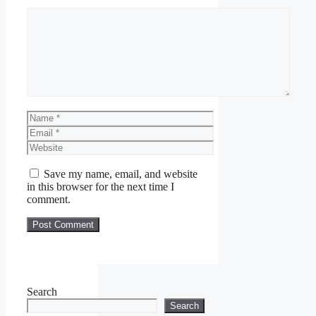
Comment
MAKLUMAT PERMOHONAN
Nama Majikan
:
Suruhanjaya Koperasi
Malaysia
Kelayakan
:
PMR/SPM/Ijazah
Name
Penempatan :
Pelbagai
Email
Negeri
Website
Tarikh Tutup
Permohonan
:
21 Ogos
Save my name, email, and website
2020 (Jumaat)
in this browser for the next time I
comment.
JAWATAN
:
1. Pegawai Ehwal Ekonomi
Gred E41
2. Juruaudit Gred W41
3. Pembantu Ehwal Ekonomi
Gred E19
4. Pembantu Juruaudit Gred
Search
W19
Search
5. Pembantu Setiausaha Gred