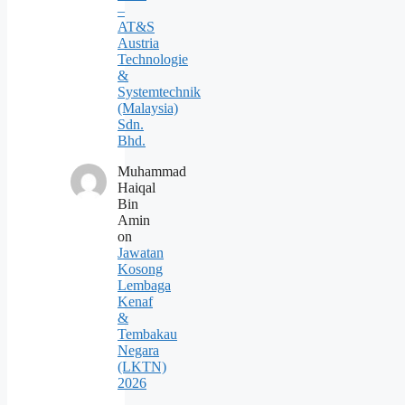
–
AT&S
Austria
Technologie
&
Systemtechnik
(Malaysia)
Sdn.
Bhd.
Muhammad
Haiqal
Bin
Amin
on
Jawatan
Kosong
Lembaga
Kenaf
&
Tembakau
Negara
(LKTN)
2026