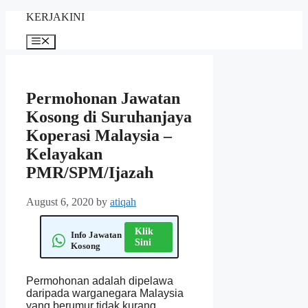
Skip
KERJAKINI
to
content
Menu
Permohonan Jawatan
Kosong di Suruhanjaya
Koperasi Malaysia –
Kelayakan
PMR/SPM/Ijazah
August 6, 2020
by
atiqah
Klik
Info Jawatan
Sini
Kosong
Permohonan adalah dipelawa
daripada warganegara Malaysia
yang berumur tidak kurang