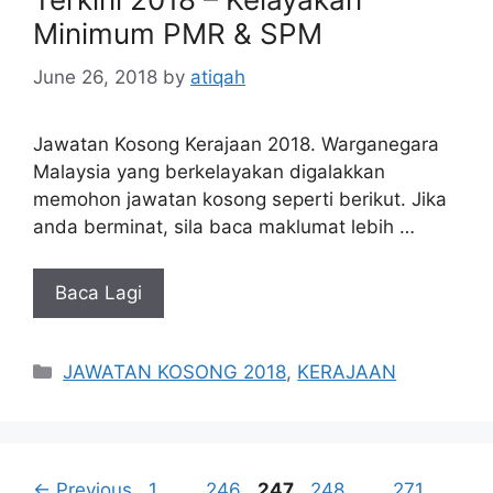
Minimum PMR & SPM
June 26, 2018
by
atiqah
Jawatan Kosong Kerajaan 2018. Warganegara
Malaysia yang berkelayakan digalakkan
memohon jawatan kosong seperti berikut. Jika
anda berminat, sila baca maklumat lebih …
Baca Lagi
Categories
JAWATAN KOSONG 2018
,
KERAJAAN
Page
Page
Page
Page
Page
←
Previous
1
…
246
247
248
…
271