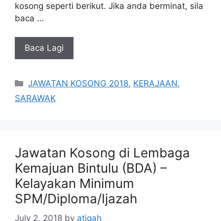
kosong seperti berikut. Jika anda berminat, sila
baca …
Baca Lagi
Categories
JAWATAN KOSONG 2018
,
KERAJAAN
,
SARAWAK
Jawatan Kosong di Lembaga
Kemajuan Bintulu (BDA) –
Kelayakan Minimum
SPM/Diploma/Ijazah
July 2, 2018
by
atiqah