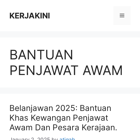
Skip
to
KERJAKINI
Menu
content
BANTUAN
PENJAWAT AWAM
Belanjawan 2025: Bantuan
Khas Kewangan Penjawat
Awam Dan Pesara Kerajaan.
January 2, 2025
by
atiqah