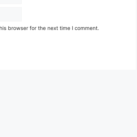
SPM
RM 1900
his browser for the next time I comment.
g DBKL 2026 Dibuka. Baca Sini
Jawatan Kosong ICU JPM Pahang
sia berusia tidak kurang daripada 18 tahun pada
t permohonanJawatan Kosong ICU JPM Pahang
ca pada lampiran yang kami telah sediakan
ng ICU JPM Pahang 2026
M Pahang 2026 diatas hendaklah melalui portal