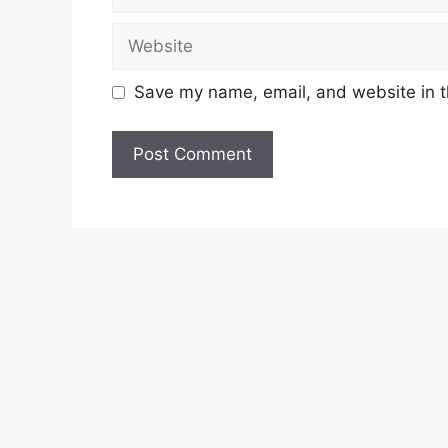
Website
Personel MySTEP
Save my name, email, and website in t
Jawatan Kosong Terkini:
Jawatan Koson
Syarat Asas Permohonan 
2026
Calon hendaklah warganegara Malay
tarikh tutup permohonan jawatan.
Berkelayakan dan melepasi syara
2026 yang hendak dipohon, Sila ba
seperti berikut.
Cara Mohon Jawatan Koso
Permohonan Jawatan Kosong ICU JP