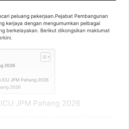
ncari peluang pekerjaan.Pejabat Pembangunan
ang kerjaya dengan mengumumkan pelbagai
ng berkelayakan. Berikut dikongsikan maklumat
kini.
ng 2026
g ICU JPM Pahang 2026
hang 2026
 ICU JPM Pahang 2026
arganegara Malaysia yang berumur tidak kurang
tup iklan jawatan dan berkelayakan bagi mengisi