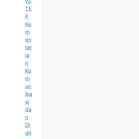
yS
TE
P
Ke
m
en
ter
ia
n
Ko
m
un
ika
si
da
n
Di
git