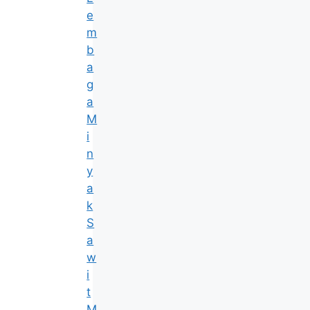
e
m
b
a
g
a
M
i
n
y
a
k
S
a
w
i
t
M