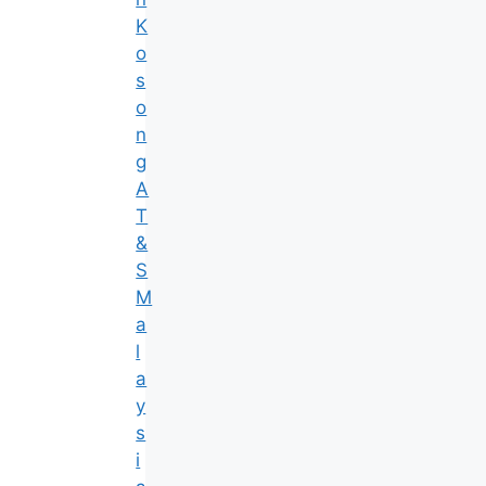
K
o
s
o
n
g
A
T
&
S
M
a
l
a
y
s
i