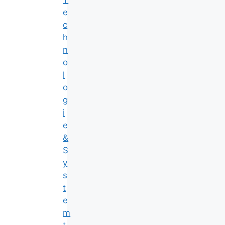
e
c
h
n
o
l
o
g
i
e
&
S
y
s
t
e
m