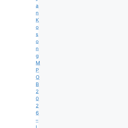
a
n
K
o
s
o
n
g
M
P
O
B
2
0
2
6
–
L