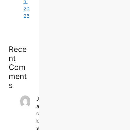
al
20
26
Rece
nt
Com
ment
s
J
a
c
k
s