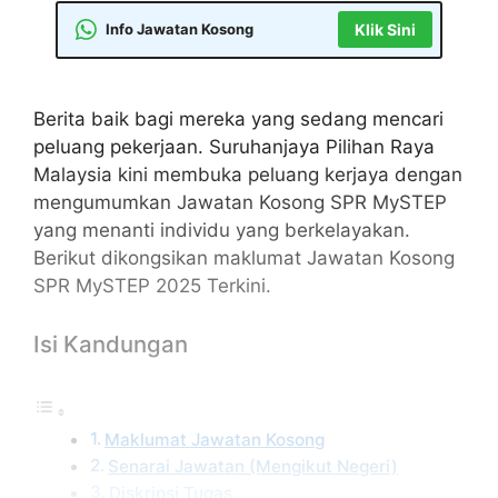
Info Jawatan Kosong
Klik Sini
Berita baik bagi mereka yang sedang mencari
peluang pekerjaan. Suruhanjaya Pilihan Raya
Malaysia kini membuka peluang kerjaya dengan
mengumumkan Jawatan Kosong SPR MySTEP
yang menanti individu yang berkelayakan.
Berikut dikongsikan maklumat Jawatan Kosong
SPR MySTEP 2025 Terkini.
Isi Kandungan
Maklumat Jawatan Kosong
Senarai Jawatan (Mengikut Negeri)
Diskripsi Tugas