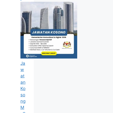
Ja
w
at
an
Ko
so
ng
M