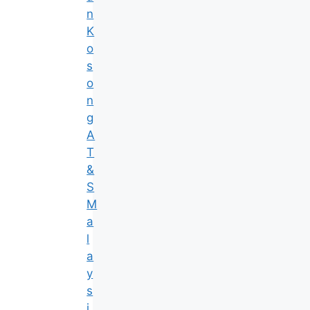
n
K
o
s
o
n
g
A
T
&
S
M
a
l
a
y
s
i