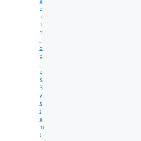
e
c
h
n
o
l
o
g
i
e
&
S
y
s
t
e
m
t