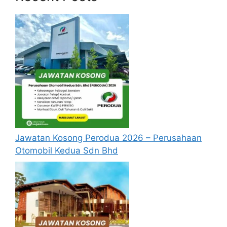
Expiditor
Mgr, Manufaturing Engineering
Director, Operations
Mgr, Factory Quality
Mgr, Logistics
Bussiness Operations Analyst 3
Global Planning System & Standard
Surface Treatment Supplier Engineer
(Plating/ Anodization)
Supplier Quality Engineer
Dir Quality
Jawatan Kosong Perodua 2026 – Perusahaan
Quality Inspector
Otomobil Kedua Sdn Bhd
Talent and Organization Solution Program
Manager
Technical Program Manager
Global EHS System and Data Specialist
EHS Training Program Specialist
HR Coordinator (Korean & Mandarin