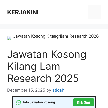
Skip
to
KERJAKINI
Menu
content
Jawatan Kosong
Kilang Lam
Research 2025
December 15, 2025
by
atiqah
Info Jawatan Kosong
Klik Sini