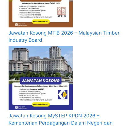
Speaking)
Director, Supply Chain – COTS
Trade Operation Analyst
Learning Specialist
Jawatan Kosong MTIB 2026 – Malaysian Timber
New Product Transfer Technical Lead
Industry Board
Supplier/ Vendor QA Engineer – Valve
System
Materials Planner
Factory Capacity Planner
Test Engineer
Director, Quality Engineering
System Implementation Manager (Digital
Transformation)
Facilities Engineer
IT Engineer
Malaysia Communication Manager
Jawatan Kosong MySTEP KPDN 2026 –
Strategic Commodity Mgr
Kementerian Perdagangan Dalam Negeri dan