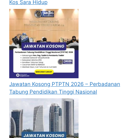
Kos Sara Hidup
Jawatan Popular :
Baca Juga :
Jawatan Kosong ECRL
Dibuka. Ambilan 2025
Syarat Asas Permohonan Lam
Research 2025
Calon hendaklah warganegara Malaysia
berusia tidak kurang daripada 18 tahun
Jawatan Kosong PTPTN 2026 – Perbadanan
pada tarikh tutup permohonan jawatan.
Tabung Pendidikan Tinggi Nasional
Berkelayakan dan melepasi syarat-syarat
pelantikan yang telah ditetapkan bagi
setiap Jawatan Kosong Kilang Lam
Research 2025 yang hendak dipohon,
Sila baca pada lampiran yang kami telah
sediakan seperti berikut.