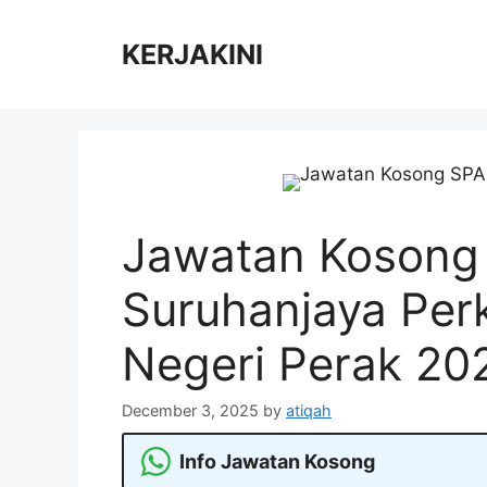
Skip
to
KERJAKINI
content
Jawatan Kosong
Suruhanjaya Pe
Negeri Perak 20
December 3, 2025
by
atiqah
Info Jawatan Kosong