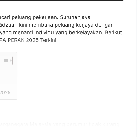
cari peluang pekerjaan. Suruhanjaya
Ridzuan kini membuka peluang kerjaya dengan
ng menanti individu yang berkelayakan. Berikut
PA PERAK 2025 Terkini.
 2025
arganegara Malaysia yang berumur tidak kurang
tup iklan jawatan dan berkelayakan bagi mengisi