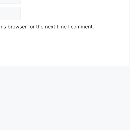
 G5
G5
ar dan Desa Gred JA5
his browser for the next time I comment.
 Gred DG9
on Ambilan Disember 2025