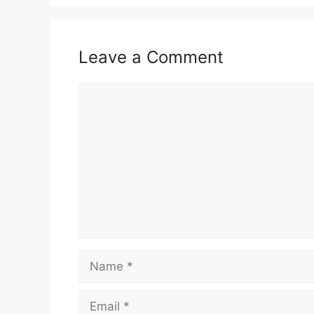
Jawatan Kosong SPA Perak 2025 sebagai
Nama Majikan:
Suruhanjaya Per
Leave a Comment
Penempatan:
Perak
Comment
Kelayakan:
SPM/ Diploma/ I
Taraf Jawatan:
Tetap/ Kontrak
Tarikh Tutup:
31 Disember 202
Jawatan Ditawarkan SPA 
Pembantu Khidmat Am Gred H1
Name
Pembantu Tadbir (Perkeranian/ Ope
Pengawas Hutan Gred G1
Email
Pelukis Pelan (Seni Bina) Gred JA1