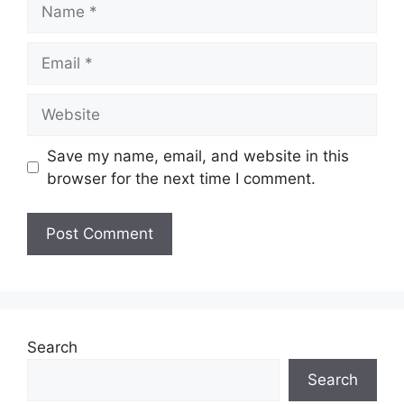
Name
Kelayakan:
Diploma/ Ijazah
Taraf
Email
Tetap/ Full Time
Jawatan:
Website
Tarikh Tutup:
–
Save my name, email, and website in this
Jawatan Ditawarkan Proton
browser for the next time I comment.
2025
Bussines System Support Assistant
Manager
Senior Executive, Supply Assurance
(Procurement)
Manager, Network Planning &
Search
Development (International Market)
Special Officer
Search
Senior Executive, Resource Management