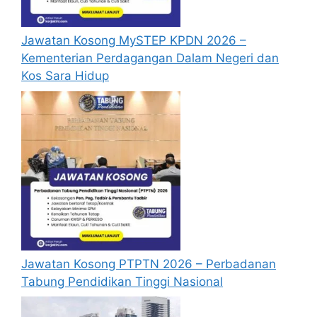
Permohonan jawatan kosong Proton
diatas hendaklah melalui laman web
Jawatan Kosong MySTEP KPDN 2026 –
rasmi jobstreet di
Kementerian Perdagangan Dalam Negeri dan
https://www.jobstreet.com/
atau pautan
Kos Sara Hidup
Mohon Jawatan
yang yang telah
disediakan dibawah. Untuk pemohon kali
pertama, anda perlu mendaftar akaun
baru terlebih dahulu.
Calon dikehendaki memuat naik resume
yang lengkap (kelayakan akademik,
pengalaman kerja, gaji semasa dan gaji
yang dipohon, gambar berukuran
passport serta salinan sijil-sijil berkaitan)
semasa membuat permohonan.
Pemohon yang telah mendaftar dan
Jawatan Kosong PTPTN 2026 – Perbadanan
memohon jawatan yang disenaraikan
Tabung Pendidikan Tinggi Nasional
tidak perlu lagi memohon semula
sekiranya tempoh permohonan masih