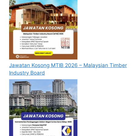
B
aca Juga :
Jawatan Kosong Perodua
Ambilan November 2025 dibuka!
Syarat Asas Permohonan
Calon hendaklah warganegara Malaysia
berusia tidak kurang daripada 18 tahun
pada tarikh tutup permohonan jawatan.
Jawatan Kosong MTIB 2026 – Malaysian Timber
Berkelayakan dan melepasi syarat-syarat
Industry Board
pelantikan yang telah ditetapkan bagi
setiap jawatan kosong Proton 2025 yang
hendak dipohon, Sila baca pada lampiran
yang kami telah sediakan seperti berikut.
Cara Mohon Jawatan Kosong
Proton 2025