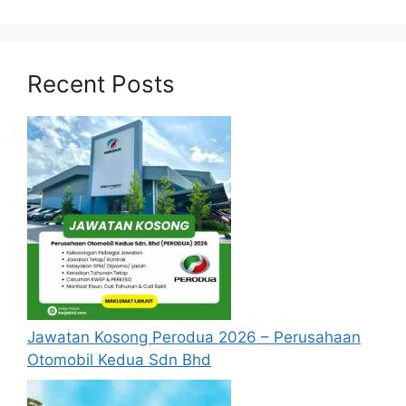
(After Sales)
Assistant Manager, Service Marketing
(After Sales)
Recent Posts
Assistant Manager – Assurance
Technical Field Support
Head Of Bidding, Commerce & Bussines
Division
State Manager, Body & Paint (After Sales)
Assistant State Manager, Service
Operation (After Sales)
Special Officer for CEO Office
Admin Support for CEO Office
Engineer, Sustainable Utility Management
Taxation Head, Group Finance
Senior Manager, Kaizen
Jawatan Kosong Perodua 2026 – Perusahaan
Otomobil Kedua Sdn Bhd
Jawatan Popular :