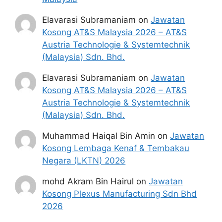
Penafian:
Pihak kami bukan dari mana-
Elavarasi Subramaniam
on
Jawatan
mana agensi Kerajaan terlibat. Maklumat 
Kosong AT&S Malaysia 2026 – AT&S
yang terdapat dalam portal 
kerjakini.com
Austria Technologie & Systemtechnik
adalah sahih dan diolah dari sumber rasmi 
kerajaan dan sumber yang dipercayai 
(Malaysia) Sdn. Bhd.
untuk memudahkan proses permohonan.
Elavarasi Subramaniam
on
Jawatan
Kosong AT&S Malaysia 2026 – AT&S
Austria Technologie & Systemtechnik
(Malaysia) Sdn. Bhd.
Muhammad Haiqal Bin Amin
on
Jawatan
Kosong Lembaga Kenaf & Tembakau
Negara (LKTN) 2026
mohd Akram Bin Hairul
on
Jawatan
Kosong Plexus Manufacturing Sdn Bhd
2026