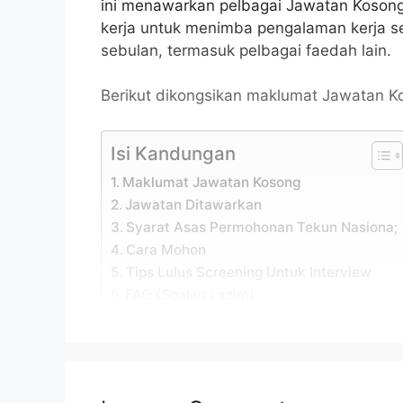
ini menawarkan pelbagai Jawatan Kosong
kerja untuk menimba pengalaman kerja 
sebulan, termasuk pelbagai faedah lain.
Berikut dikongsikan maklumat Jawatan Ko
Isi Kandungan
Maklumat Jawatan Kosong
Jawatan Ditawarkan
Syarat Asas Permohonan Tekun Nasiona;
Cara Mohon
Tips Lulus Screening Untuk Interview
FAQ (Soalan Lazim)
Maklumat Jawatan Kosong
Permohonan adalah dipelawa daripada w