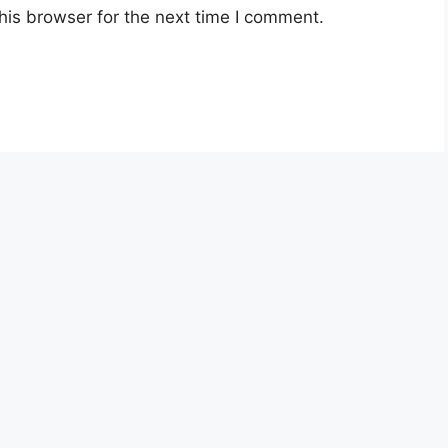
his browser for the next time I comment.
SPM
Kuala Lumpur
SPM
Shah Alam
di Pejabat Kerajaan 2025! Mohon Sini
– Gaji Minima Keluarga B40 dinaikakn kepada
tan Kosong disini.
ekun Nasiona;
sia berusia tidak kurang daripada 22 hingga 45
n jawatan.