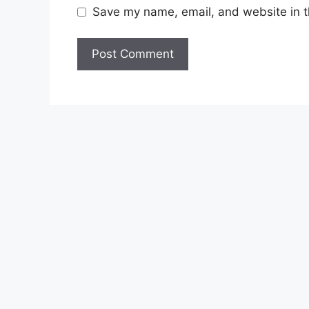
Pejabat)
Save my name, email, and website in t
Pembantu Pegawai (Ibu
Pejabat)
Pembantu Pegawai /
Pemandu
Baca Juga :
Jawatan Kosong Pembantu Tadbir 
Jawatan Kosong Sime Darby 2025 
RM2,700.00 Sebulan! Semak Jawa
Syarat Asas Permohonan T
Calon hendaklah warganegara Malay
tahun pada tarikh tutup permohona