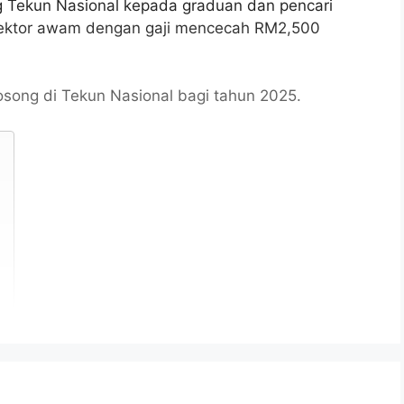
 Tekun Nasional kepada graduan dan pencari
sektor awam dengan gaji mencecah RM2,500
song di Tekun Nasional bagi tahun 2025.
arganegara Malaysia yang berumur tidak kurang