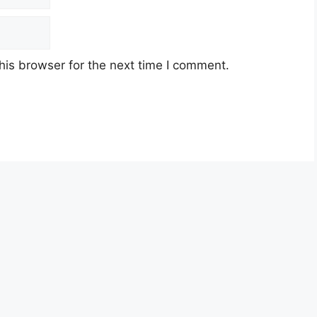
 Mei 2025
his browser for the next time I comment.
MARA 2025
red KP5)
RA 2025
n
m Subjek Bahasa Melayu pada peringkat SPM/