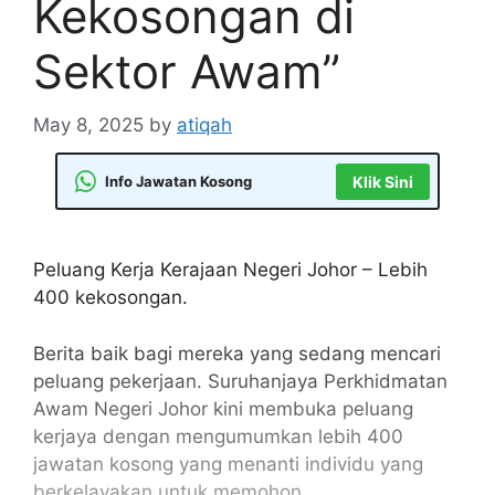
Kekosongan di
Sektor Awam”
May 8, 2025
by
atiqah
Info Jawatan Kosong
Klik Sini
Peluang Kerja Kerajaan Negeri Johor – Lebih
400 kekosongan.
Berita baik bagi mereka yang sedang mencari
peluang pekerjaan. Suruhanjaya Perkhidmatan
Awam Negeri Johor kini membuka peluang
kerjaya dengan mengumumkan lebih 400
jawatan kosong yang menanti individu yang
berkelayakan untuk memohon.