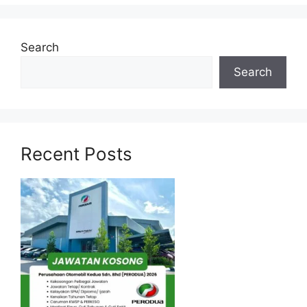
Senarai Jawatan Kosong SPAJ
Search
2025
Search
Pembantu Tadbir (Perkeranian/ Operasi)
Gred N1- 80 Kekosongan
Pegawai Perkhidmatan Pendidikan Gred
DG5 – 322 Kekosongan
Recent Posts
Akauntan WA19 – 1 Kekosongan
Deskripsi Tugas:
PEMBANTU TADBIR
Bertanggungjawab melaksanakan tugas-
tugas perkeranian dan operasi di
peringkat Kumpulan Pelaksana yang