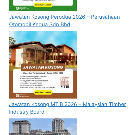
merangkumi aspek perkeranian dan
operasi (termasuk, tetapi tidak terhad
Jawatan Kosong Perodua 2026 – Perusahaan
kepada, tugas-tugas pentadbiran am,
Otomobil Kedua Sdn Bhd
pengurusan personel, perkhidmatan
kaunter dan pemprosesan, pengumpulan
data dan maklumat, pengendalian
peralatan perhubungan/komunikasi)
AKAUNTAN GRED WA9
Mengendalikan pengurusan keseluruhan
fungsi-fungsi perakaunan dan kewangan
pejabat-pejabat Kerajaan, meliputi
melaksanakan analisis laporan kewangan
Jawatan Kosong MTIB 2026 – Malaysian Timber
serta fungsi perbendaharaan.
Industry Board
Baca Juga :