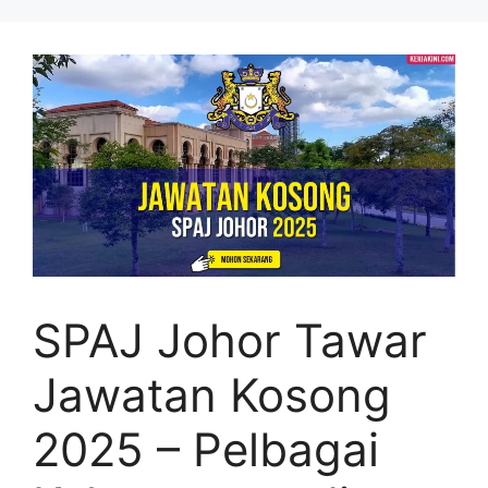
Skip
to
content
SPAJ Johor Tawar
Jawatan Kosong
2025 – Pelbagai