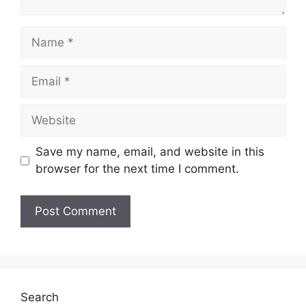
Kontrak
(Minima)
Name
Ijazah
1. Arkitek
Kontrak
Sarjana
Gred J10 –
Email
Muda
2. Pegawai
Website
Ijazah
Teknologi
Kontrak
Sarjana
Maklumat
Muda
Save my name, email, and website in this
Gred F9 –
browser for the next time I comment.
3. Pegawai
Ijazah
Tadbir Gred
Kontrak
Sarjana
N9
Muda
Ijazah
4. Akauntan
Tetap
Sarjana
Gred WA9 –
Muda
Search