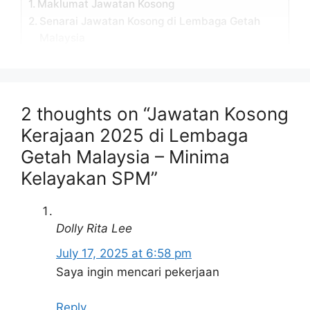
Maklumat Jawatan Kosong
Senarai Jawatan Kosong di Lembaga Getah
Malaysia
Syarat Asas Permohonan
Cara Mohon
Tarikh Penting Permohonan
Kesimpulan
2 thoughts on “Jawatan Kosong
Kerajaan 2025 di Lembaga
Maklumat Jawatan Kosong
Getah Malaysia – Minima
Kelayakan SPM”
Permohonan adalah dipelawa daripada
warganegara Malaysia yang berumur tidak
kurang daripada 18 tahun ke atas pada tarikh
Dolly Rita Lee
tutup iklan jawatan dan berkelayakan bagi
mengisi jawatan kosong Lembaga Getah
July 17, 2025 at 6:58 pm
Malaysia sebagaimana berikut:
Saya ingin mencari pekerjaan
Nama
Reply