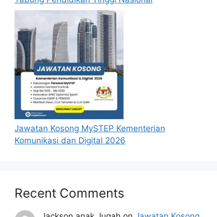
Calon perlu memenuhi syarat asas berikut
untuk memohon jawatan kosong lembaga getah
malaysia, iaitu:
Warganegara Malaysia
Berusia tidak kurang daripada 18 tahun
dan tidak melebihi 56 tahun pada tarikh
tutup permohonan jawatan.
Melepasi syarat-syarat pelantikan yang
telah ditetapkan bagi setiap jawatan
Jawatan Kosong MySTEP Kementerian
kosong Lembaga Getah Malaysia yang
Komunikasi dan Digital 2026
hendak dipohon. Sila baca pada lampiran
yang kami telah sediakan seperti berikut.
Cara Mohon
Recent Comments
Permohonan jawatan kosong diatas
Jackson anak Jugah
on
Jawatan Kosong