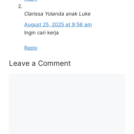
Lembaga Getah Malaysia
Majikan:
Clarissa Yolanda anak Luke
Kuala Lumpur, Selangor,
Penempatan:
August 25, 2025 at 9:56 am
Kedah, Johor
Ingin cari kerja
SPM/ SVM/ STPM/ STAM/
Kelayakan:
Matrikulasi/ Diploma/ Ijazah
Reply
Taraf
Leave a Comment
Tetap/ Kontrak
Jawatan:
Comment
Tarikh Tutup:
06 Jun 2025
Senarai Jawatan Kosong di
Lembaga Getah Malaysia
Kelayakan
Tetap/
JAWATAN
Akademik