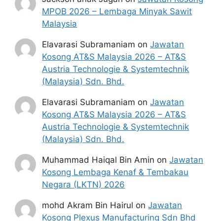
hendaklah melalui portal rasmi di
MPOB 2026 – Lembaga Minyak Sawit
https://www.lgm.gov.my/webv2/home
Malaysia
atau pautan
Apply Now/ Mohon
Jawatan
yang yang telah disediakan
Elavarasi Subramaniam
on
Jawatan
dibawah. Untuk Memohon, Calon perlu
Kosong AT&S Malaysia 2026 – AT&S
scan code QR
yang telah disediakan di
Austria Technologie & Systemtechnik
setiap jawatan kosong tersebut.
(Malaysia) Sdn. Bhd.
Pemohon yang telah mendaftar dan
memohon jawatan yang disenaraikan
Elavarasi Subramaniam
on
Jawatan
tidak perlu lagi memohon semula
Kosong AT&S Malaysia 2026 – AT&S
sekiranya tempoh permohonan masih
Austria Technologie & Systemtechnik
sah.
(Malaysia) Sdn. Bhd.
Sebelum membuat permohonan sila
Muhammad Haiqal Bin Amin
on
Jawatan
pastikan anda login/register dan mengisi
Kosong Lembaga Kenaf & Tembakau
segala maklumat yang diminta dengan
Negara (LKTN) 2026
lengkap dan tepat.
Perlu diingatkan, hanya pemohon yang
mohd Akram Bin Hairul
on
Jawatan
layak sahaja akan dipanggil ke
Kosong Plexus Manufacturing Sdn Bhd