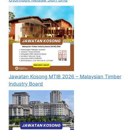
a KP5
POLIS ATAU
TENTERA
9. Penolong
STPM/
Pegawai
STAM/
Tetap
Tadbir Gred
MATRIKULAS
N5
I/ DIPLOMA
10. Penolong
STPM/
Pegawai
MATRIKULAS
Kontrak
Penyelidik
I/ SIJIL/
Jawatan Kosong MTIB 2026 – Malaysian Timber
Gred Q5
DIPLOMA
Industry Board
11. Pembantu
SPM/ SVM/
Khidmat Am
SKM TAHAP
(Pembantu
Tetap
2/ SKM
Awam) Gred
TAHAP 3
H11