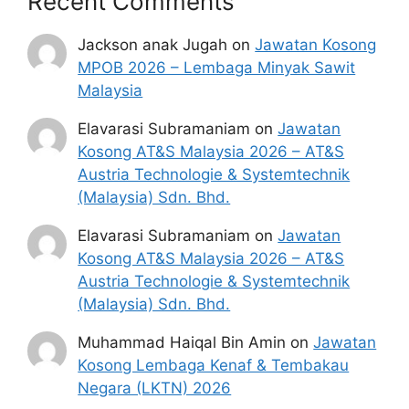
Recent Comments
Pasar raya dan pasar mini bebas yang
berhampiran.
Jackson anak Jugah
on
Jawatan Kosong
MPOB 2026 – Lembaga Minyak Sawit
*Rujuk senarai kedai berhampiran di sini:
Malaysia
https://checkstatus.mykasih.net/sara2/merchan
Elavarasi Subramaniam
on
Jawatan
t-list
Kosong AT&S Malaysia 2026 – AT&S
Austria Technologie & Systemtechnik
SEMAK BAKI BANTUAN
(Malaysia) Sdn. Bhd.
MYKASIH BANTUAN DALAM
Elavarasi Subramaniam
on
Jawatan
MYKAD 2025
Kosong AT&S Malaysia 2026 – AT&S
Austria Technologie & Systemtechnik
Ikuti cara semakan baki Bantuan MyKasih yang
(Malaysia) Sdn. Bhd.
ada dalam MyKad seperti berikut :
Muhammad Haiqal Bin Amin
on
Jawatan
Muat turun aplikasi MyKasih di app store
Kosong Lembaga Kenaf & Tembakau
/ google play dalam telefon bimbit anda.
Negara (LKTN) 2026
Setelah selesai muat turun, klik butang