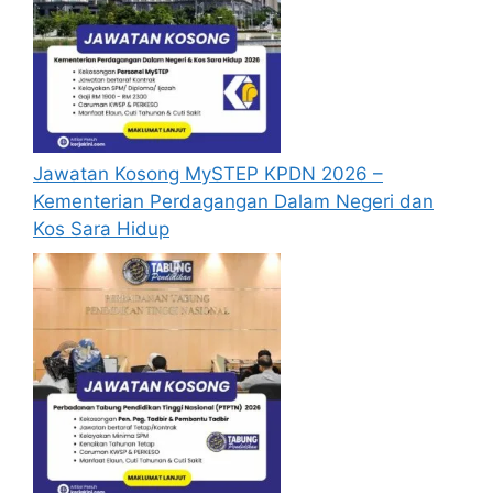
Kunjungi kedai terpilih Mykasih yang
berhampiran.
Pilih barangan keperluan yang ingin
dibeli.
Tunjukkan MyKad kepada juruwang untuk
Jawatan Kosong MySTEP KPDN 2026 –
pengesahan penerima Bantuan MyKasih.
Kementerian Perdagangan Dalam Negeri dan
Penerima perlu menukar nombor Pin
Kos Sara Hidup
sementara (6-digit pertama MyKad)
kepada nombor Pin baharu.
Juruwang akan mengimbas setiap
barangan keperluan asas yang dipilih
mengikut kategori yang dibenarkan.
Pembayaran menggunakan MyKad dan
penerima perlu memasukkan 6-digit
nombor Pin untuk pengesahan transaksi
bayaran.
Resit bayaran akan diberikan untuk