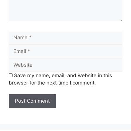
RUJUKAN
PENAFIAN
SENARAI BARANGAN
MYKASIH 2025
Name
Email
Berikut merupakan senarai barangan MyKasih
yang boleh dibeli dengan menggunakan
Website
Bantuan Dalam MyKad :
Save my name, email, and website in this
Beras :
browser for the next time I comment.
Jasmine / Jati, Bernas / Faiza / Cap Rambutan
dan sebagainya.
Roti :
Gardenia / Massimo / Mighty White.
Telur :
Nutriplus / QL eggs / CP.
Minyak Masak :