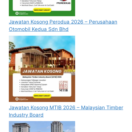
sebulan)
RM1,650 setahun
Jawatan Kosong Perodua 2026 – Perusahaan
Warga Emas
(RM100/RM150
Otomobil Kedua Sdn Bhd
sebulan)
RM600 setahun
Bujang
(RM50 sebulan)
Penerima STR Sahaja :
Berikut merupakan jumlah Sumbangan Asas
Rahmah kepada penerima STR sahaja :
Jawatan Kosong MTIB 2026 – Malaysian Timber
JUMLAH
KATEGORI
Industry Board
SUMBANGAN ASAS
PENERIMA
RAHMAH