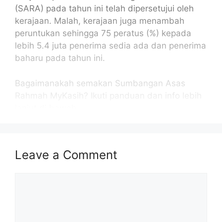
(SARA) pada tahun ini telah dipersetujui oleh
kerajaan. Malah, kerajaan juga menambah
peruntukan sehingga 75 peratus (%) kepada
lebih 5.4 juta penerima sedia ada dan penerima
baharu pada tahun ini.
Bagaimanakah semakan Sumbangan Asas
Rahmah MyKasih? Ikuti panduan dan info lebih
lanjut di bawah.
BACA JUGA :
CARA SEMAK BARANG LULUS
SARA UNTUK PEMBELIAN DISINI
Leave a Comment
Isi Kandungan
Comment
PENGENALAN SUMBANGAN ASAS RAHMAH
MYKASIH
JUMLAH SUMBANGAN ASAS RAHMAH 2025