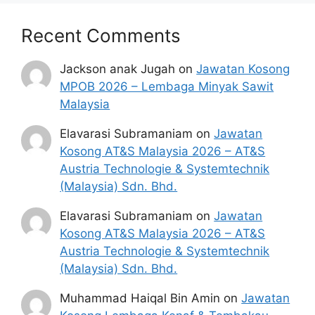
SENARAI BARANGAN
SUMBANGAN ASAS RAHMAH
Recent Comments
MYKASIH 2025
Jackson anak Jugah
on
Jawatan Kosong
Berikut merupakan 13 kategori barangan
MPOB 2026 – Lembaga Minyak Sawit
Sumbangan Asas Rahmah (MyKasih) yang
Malaysia
boleh dibeli dengan menggunakan kad
pengenalan anda :
Elavarasi Subramaniam
on
Jawatan
Kosong AT&S Malaysia 2026 – AT&S
Austria Technologie & Systemtechnik
Beras :
(Malaysia) Sdn. Bhd.
Jasmine / Jati, Bernas / Faiza / Cap Rambutan
dan sebagainya.
Elavarasi Subramaniam
on
Jawatan
Roti :
Kosong AT&S Malaysia 2026 – AT&S
Gardenia / Massimo / Mighty White.
Austria Technologie & Systemtechnik
Telur :
(Malaysia) Sdn. Bhd.
Nutriplus / QL eggs / CP.
Minyak Masak :
Muhammad Haiqal Bin Amin
on
Jawatan
Sri Murni / Saji / Alif / Daisy / Buruh / Knife /