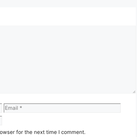
ESERTA JLKN 2025
RTA JLKN 2025
at Negara (PLKN) 3.0 adalah seperti berikut:
hir 2007) hingga 35 Tahun (Tahun Lahir 1990)
 kepada ketetapan di dalam proklamasi);
hun 1990;
lum ini;
Email
Websi
ekod jenayah berat)
lam kumpulan umur tertentu akan dipanggil untuk
owser for the next time I comment.
akukan secara rawak (sistem berkomputer) atau