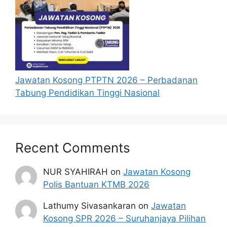
disedikan.
Kemudian, klik butang [Semak] di bawah.
Status kelayakan penerima akan
dipaparkan.
Selesai.
Jawatan Kosong PTPTN 2026 – Perbadanan
RUJUKAN
Tabung Pendidikan Tinggi Nasional
Pihak kami hanya sekadar berkongsi informasi
yang terkini bagi memudahkan capaian orang
ramai. Sekiranya anda mempunyai sebarang
Recent Comments
persoalan atau pertanyaan berkaitan Bantuan
SYUKUR Sabah, anda boleh rujuk pihak
NUR SYAHIRAH
on
Jawatan Kosong
berwajib seperti di bawah :
Polis Bantuan KTMB 2026
Talian Program Sentuhan Kasih Rakyat : 088
Lathumy Sivasankaran
on
Jawatan
338 338
Kosong SPR 2026 – Suruhanjaya Pilihan
Talian WhatsApp : 010-582 8207