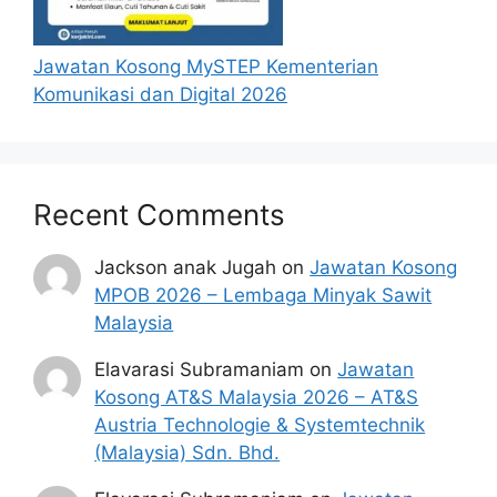
Masuk].
Kemudian, Pengesahan Kata Kunci
Jawatan Kosong MySTEP Kementerian
Keselamatan akan dipaparkan dan
Komunikasi dan Digital 2026
masukkan Kata Kunci Keselamatan yang
betul.
Klik pada ruangan [Semakan Status]
Maklumat yang akan dipaparkan:
Recent Comments
Semakan Permohonan
Maklumat Pembayaran
Jackson anak Jugah
on
Jawatan Kosong
Status Kelayakan Penerima dan
MPOB 2026 – Lembaga Minyak Sawit
Maklumat Bayaran akan dipapar: [Lulus
Malaysia
Bantuan Sumbangan Asas Rahmah
(SARA) MyKasih].
Elavarasi Subramaniam
on
Jawatan
Selesai.
Kosong AT&S Malaysia 2026 – AT&S
Austria Technologie & Systemtechnik
SEMAKAN JUMLAH BAYARAN
(Malaysia) Sdn. Bhd.
BANTUAN ASAS SARA 2025