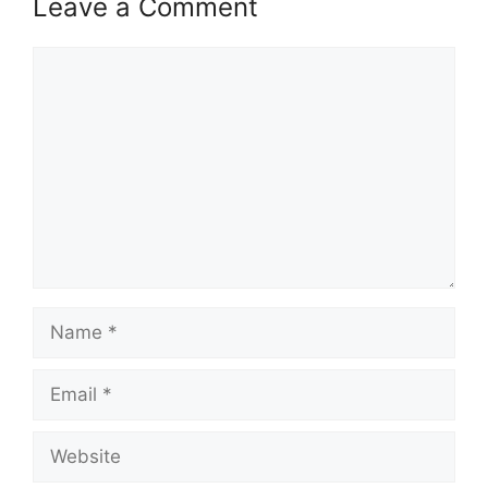
Leave a Comment
meringankan beban kos sara hidup golongan
memerlukan serta memastikan keperluan asas
Comment
harian mereka dipenuhi.
Bagaimanakah semak status SARA 2025? Ikuti
Info lanjut disini.
Baca juga:
SEMAK STATUS STR FASA 2
(PENERIMA SEDIA ADA DAN RAYUAN)
Isi Kandungan
Name
SYARAT KELAYAKAN SEMAK STATUS SARA
2025
Email
CARA SEMAK STATUS SARA 2025 PENERIMA
SEMAKAN JUMLAH BAYARAN BANTUAN
Website
ASAS SARA 2025
CARA PENGKREDITAN BAYARAN SEMAK