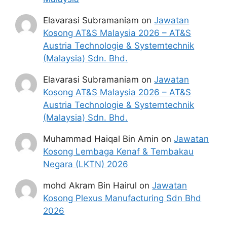
59 TAHUN
TAHUN KE ATAS
Elavarasi Subramaniam
on
Jawatan
RM150
RM150
Kosong AT&S Malaysia 2026 – AT&S
Austria Technologie & Systemtechnik
RUJUKAN
(Malaysia) Sdn. Bhd.
Elavarasi Subramaniam
on
Jawatan
Pihak kami hanya sekadar berkongsi informasi
Kosong AT&S Malaysia 2026 – AT&S
yang terkini bagi memudahkan capaian orang
Austria Technologie & Systemtechnik
ramai. Sekiranya anda mempunyai sebarang
(Malaysia) Sdn. Bhd.
persoalan atau pertanyaan berkaitan Bantuan
STR, anda boleh rujuk pihak berwajib seperti di
Muhammad Haiqal Bin Amin
on
Jawatan
bawah :
Kosong Lembaga Kenaf & Tembakau
Negara (LKTN) 2026
Hotline STR HASiL : 1-800-88-2747
Hotline STR MOF : 03-8882 4565 / 03-8882
mohd Akram Bin Hairul
on
Jawatan
4566
Kosong Plexus Manufacturing Sdn Bhd
E-mel :
str@mof.gov.my
2026