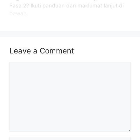
Fasa 2? Ikuti panduan dan maklumat lanjut di
bawah.
BACA JUGA :
LOGIN STR : SEMAK JUMLAH
BAYARAN STR FASA 2 2025
Leave a Comment
Isi Kandungan
Comment
CARA SEMAK STATUS STR FASA 2 2025
SEMAK STATUS PENERIMA STR FASA 2
MENINGKAT
JADUAL BAYARAN STR FASA 2 2025
JUMLAH BAYARAN STR FASA 2 2025
RUJUKAN
PENAFIAN
CARA SEMAK STATUS STR