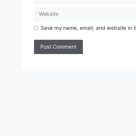
jadual yang telah ditetapkan.
Website
Tarikh bayaran BUDI MADANI bagi tahun 2
Save my name, email, and website in t
TARIKH MOHON
1-31 Januari 2025
1-28 Februari 2025
1-31 Mac 2025
1-30 April 2025
1-31 Mei 2025
1-30 Jun 2025
1-31 Julai 2025