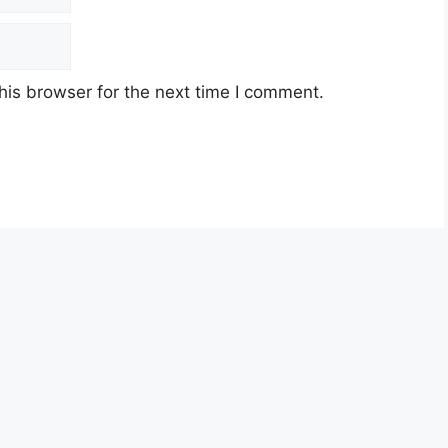
025 adalah seperti berikut:
his browser for the next time I comment.
TARIKH BAYARAN
07 Februari 2025
07 Mac 2025
11 April 2025
09 Mei 2025
06 Jun 2025
07 Julai 2025
08 Ogos 2025