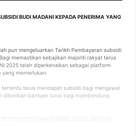
SUBSIDI BUDI MADANI KEPADA PENERIMA
YANG
lah pun mengeluarkan Tarikh Pembayaran subsidi
agi memastikan kebajikan majoriti rakyat terus
I 2025 telah diperkenalkan sebagai platform
a yang memerlukan.
tertentu terus mendapat subsidi bagi mengawal
lih diberikan bantuan tunai bagi membendung
A MOHON BANTUAN SUBSIDI DIESEL KEPADA
LAYAK