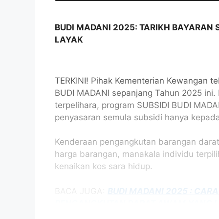
BUDI MADANI 2025: TARIKH BAYARAN 
LAYAK
TERKINI! Pihak Kementerian Kewangan te
BUDI MADANI sepanjang Tahun 2025 ini. B
terpelihara, program SUBSIDI BUDI MADAN
penyasaran semula subsidi hanya kepad
Kenderaan pengangkutan barangan darat 
harga barangan, manakala individu terpi
kenaikan kos sara hidup.
BACA JUGA:
BUDI MADANI 2025 : CAR
PENGANGKUTAN DARAT AWAM YANG 