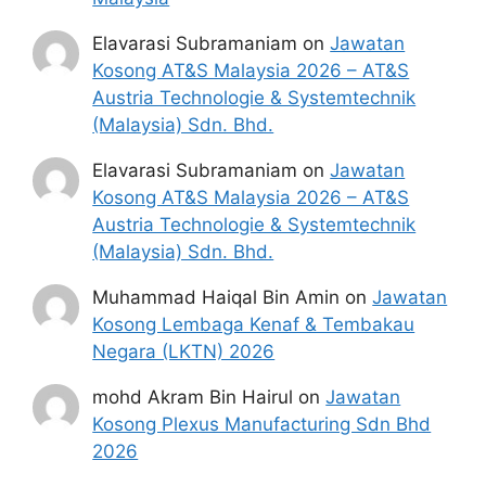
kategori yang dibenarkan sahaja.
‘Runner’ tidak dibenarkan berurusan
Elavarasi Subramaniam
on
Jawatan
dengan KPDN
Kosong AT&S Malaysia 2026 – AT&S
Kesemua syarikat/individu yang
Austria Technologie & Systemtechnik
mendapat kelayakan membeli diesel
(Malaysia) Sdn. Bhd.
bersubsidi fleet card tertakluk kepada
syarat-syarat berikut :
Elavarasi Subramaniam
on
Jawatan
Jumlah diesel bersubsidi yang
Kosong AT&S Malaysia 2026 – AT&S
diluluskan adalah untuk kegunaan
Austria Technologie & Systemtechnik
kenderaan yang dimiliki sendiri atau
(Malaysia) Sdn. Bhd.
yang didaftarkan di bawah syarikat
Muhammad Haiqal Bin Amin
on
Jawatan
tuan sahaja.
Kosong Lembaga Kenaf & Tembakau
Mengemukakan dengan lengkap dan
Negara (LKTN) 2026
tepat apa-apa maklumat atau
penjelasan yang diminta oleh KPDN
mohd Akram Bin Hairul
on
Jawatan
Pemegang subsidi dikehendaki
Kosong Plexus Manufacturing Sdn Bhd
memaklumkan kepada KPDN
2026
sekiranya terdapat sebarang