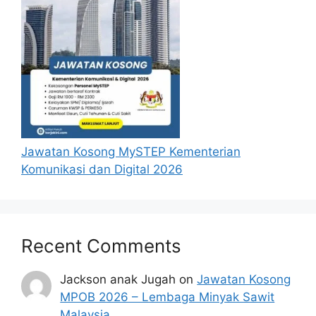
Layak dipaparkan, anda boleh membuat
Rayuan. Klik Pada butang [Rayuan] untuk
membuat rayuan.
SYARAT KELAYAKAN
PERMOHONAN SUBSIDI
DIESEL
Jawatan Kosong MySTEP Kementerian
Berikut merupakan syarat-syarat yang perlu
Komunikasi dan Digital 2026
dipenuhi untuk memohon subsidi diesel ini.
Pemilik kenderaan iaitu individu / wakil
bagi syarikat ( sekurang-kurangnya
Recent Comments
pangkat Eksekutif ) boleh berurusan di
KPDN.
Jackson anak Jugah
on
Jawatan Kosong
Kenderaan yang layak memohon diesel
MPOB 2026 – Lembaga Minyak Sawit
bersubsidi adalah tertakluk kepada
Malaysia