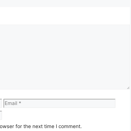
LET 200 2025
 200 2025
25
n pada tahun 2025 sebagai bantuan tanpa tunai
untuk meneruskan pemberian bantuan secara tanpa
ma.
Email
Websi
emua golongan menerima bantuan dengan mudah
dan penerima boleh menggunakan kad pengenalan
 di 1200 kedai terpilih seluruh Malaysia.
owser for the next time I comment.