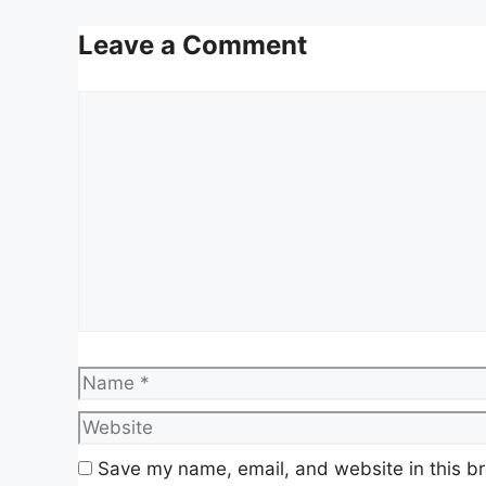
APA ITU E WALLET 200 2025
Leave a Comment
TARIKH KREDIT E WALLET 200 2025
SYARAT PENERIMA BANTUAN E WAL
Comment
PANDUAN CHECK STATUS E WALLET
RUJUKAN
PENAFIAN
APA ITU E WALLET 200 20
Bantuan e-Wallet masih belum diteruska
(cashless). Namun, kerajaan bersetuju 
tunai melalui kad pengenalan (IC) peneri
Name
Bagi kerajaan, ia dapat memudahkan s
dan selamat tanpa sebarang keciciran 
untuk pembayaran barangan keperluan asas
Save my name, email, and website in this br