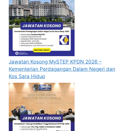
Disember
11.
RM300
2025
*NOTA :
Tarikh adalah tertakluk kepada
pindaan dari semasa dan semasa dan akan
dikemaskini sebaik sahaja pihak Kerajaan
Negeri Sabah mengumumkannya secara rasmi.
Jawatan Kosong MySTEP KPDN 2026 –
KELAYAKAN PENERIMA
Kementerian Perdagangan Dalam Negeri dan
BANTUAN BULANAN SABAH
Kos Sara Hidup
RM300 2025
Antara kriteria kelayakan penerima Bantuan
Bulanan Sabah (Sentuhan Kasih Rakyat) adalah
:
Warganegara Malaysia;