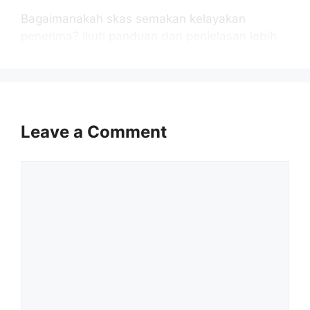
Bagaimanakah skas semakan kelayakan
penerima? Ikuti panduan dan penjelasan lebih
lanjut di bawah.
BACA JUGA :
BUDI MADANI: SUBSIDI DIESEL
RM 200 SEBULAN KEPADA INDIVIDU,
PENGANGKUTAN DARAT, PETANI, PENTERNAK
Leave a Comment
DAN PEKEBUN KECIL.
Comment
Isi Kandungan
APA ITU BANTUAN RAKYAT SARAWAK
2025
TARIKH BAYARAN BANTUAN RAKYAT
SARAWAK 2025
SYARAT KELAYAKAN BANTUAN RAKYAT