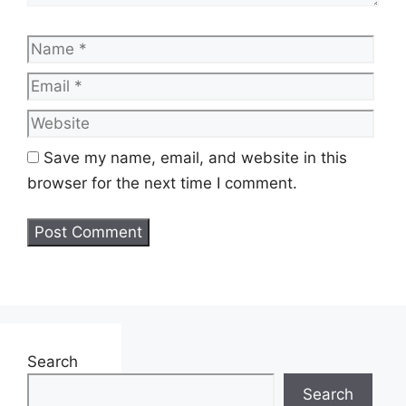
SARAWAK 2025
Kategori Penerima :
Name
Emai
JUMLAH BAYARAN BANTUAN RAKYAT
SARAWAK MENGIKUT KELAYAKAN 2025
Web
SEMAKAN KELAYAKAN BANTUAN RAKYAT
SARAWAK 2025
CARA BAYARAN BANTUAN RAKYAT
Save my name, email, and website in this
SARAWAK 2025
browser for the next time I comment.
RUJUKAN
PENAFIAN
APA ITU BANTUAN RAKYAT
SARAWAK 2025
SKAS atau rasminya adalah Sumbangan
Search
Keperluan Asas Sarawak yang merupakan
bantuan khas untuk rakyat Sarawak yang
Search