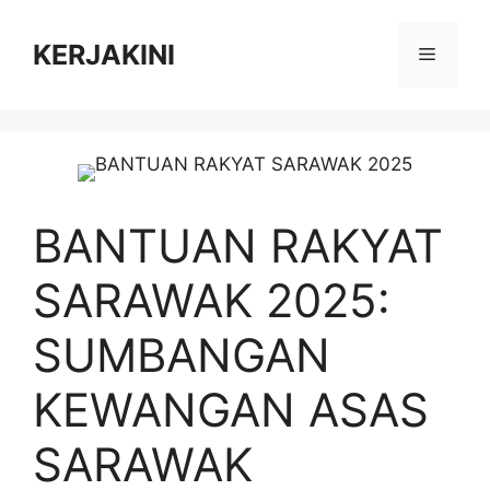
Skip
to
KERJAKINI
Menu
content
BANTUAN RAKYAT
SARAWAK 2025:
SUMBANGAN
KEWANGAN ASAS
SARAWAK