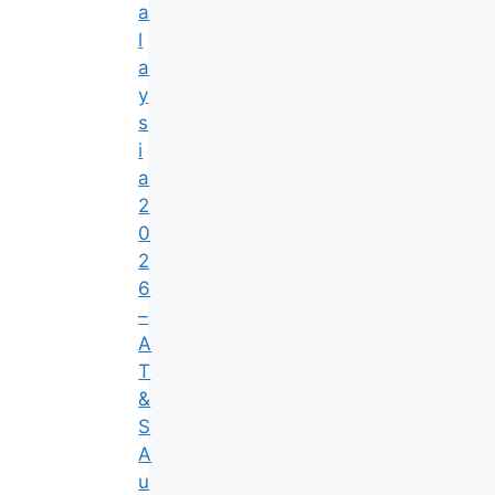
a
l
a
y
s
i
a
2
0
2
6
–
A
T
&
S
A
u