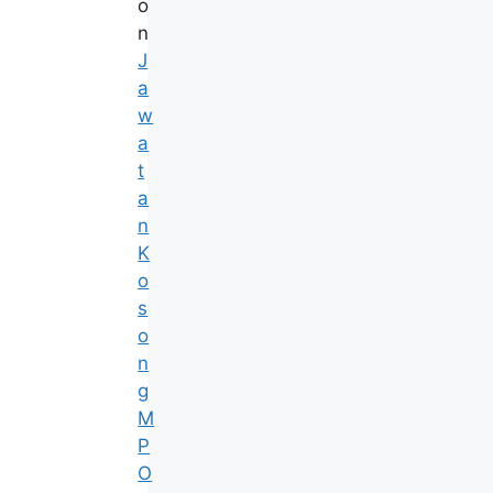
o
n
J
a
w
a
t
a
n
K
o
s
o
n
g
M
P
O