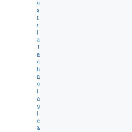
u
s
t
r
i
a
T
e
c
h
n
o
l
o
g
i
e
&