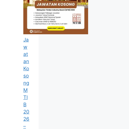
Bujang; atau
Ibu atau Bapa Tunggal/Balu/Janda/Duda
yang tiada tanggungan.
Pendapatan kasar bulanan RM2,500 dan
ke bawah.
Had umur 21-59 tahun.
Ja
Bujang Orang Kurang Upaya (OKU)
w
berumur 19 tahun dan ke atas.
at
Bukan pelajar Institut Pengajian Tinggi
an
Awam (IPTA) / Institut Pengajian Tinggi
Ko
Swasta (IPTS) sepenuh masa.
so
ng
Warga Emas
M
TI
Bujang; atau
B
Ibu atau Bapa Tunggal/Balu/Janda/Duda
20
yang tiada anak.
26
Pendapatan kasar bulanan RM5,000 dan
–