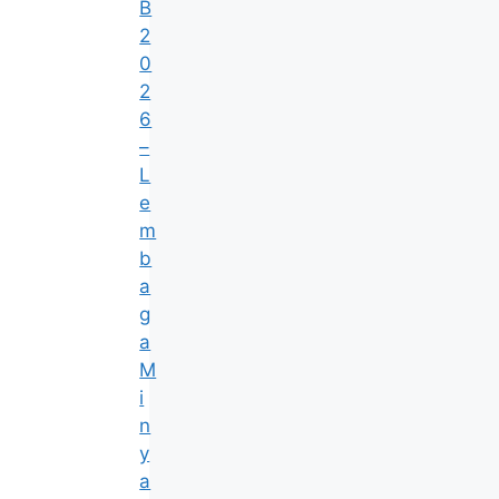
B
2
0
2
6
–
L
e
m
b
a
g
a
M
i
n
y
a