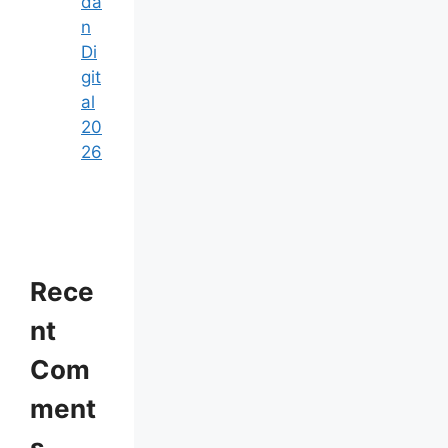
da
n
Di
git
al
20
26
Rece
nt
Com
ment
s