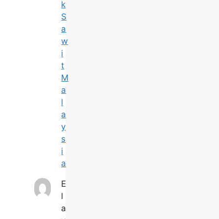
k
S
a
w
i
t
M
a
l
a
y
s
i
a
E
l
a