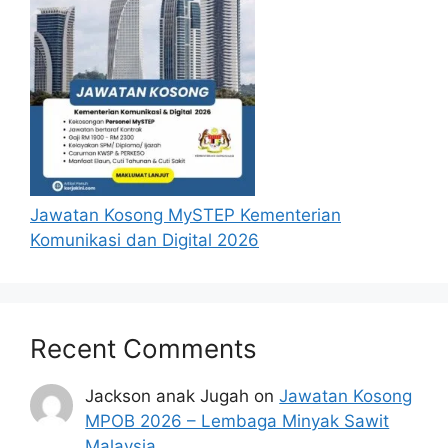
Penafian:
Pihak kami bukan dari mana-
mana agensi Kerajaan terlibat. Maklumat 
yang terdapat dalam portal 
kerjakini.com
adalah sahih dan diolah dari sumber rasmi 
kerajaan dan sumber yang dipercayai 
untuk memudahkan proses permohonan.
Jawatan Kosong MySTEP Kementerian
Komunikasi dan Digital 2026
Recent Comments
Jackson anak Jugah
on
Jawatan Kosong
MPOB 2026 – Lembaga Minyak Sawit
Malaysia