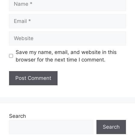
Name
Kelayakan:
SPM
Email
Taraf
Kontrak MySTEP
Jawatan:
Website
Tarikh Tutup:
Terbuka
Save my name, email, and website in this
browser for the next time I comment.
Jawatan Ditawarkan
Personel MySTEP (Jurufotografi SPRM) –
Kelayakan SPM
Baca Juga :
Permohonan Guru Ganti Terkini di
Search
Pelbagai Negeri
Search
Senarai Jawatan Baru Lembaga