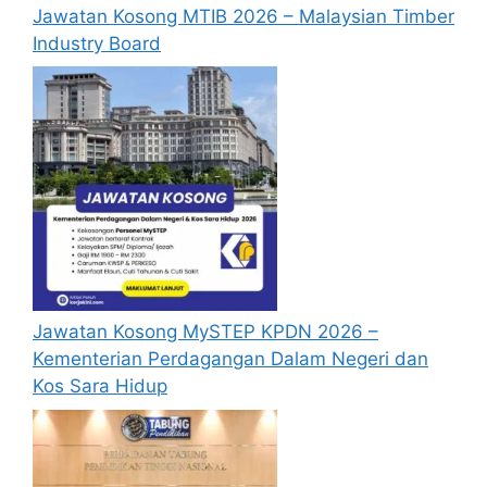
baru terlebih dahulu.
Jawatan Kosong MTIB 2026 – Malaysian Timber
Calon dikehendaki memuat naik resume
Industry Board
yang lengkap (kelayakan akademik,
pengalaman kerja, gaji semasa dan gaji
yang dipohon, gambar berukuran
passport serta salinan sijil-sijil berkaitan)
semasa membuat permohonan.
Pemohon yang telah mendaftar dan
memohon jawatan yang disenaraikan
tidak perlu lagi memohon semula
sekiranya tempoh permohonan masih
sah.
Sebelum membuat permohonan sila
Jawatan Kosong MySTEP KPDN 2026 –
pastikan anda login/register dan mengisi
Kementerian Perdagangan Dalam Negeri dan
segala maklumat yang diminta dengan
Kos Sara Hidup
lengkap dan tepat.
Perlu diingatkan, hanya pemohon yang
layak sahaja akan dipanggil ke