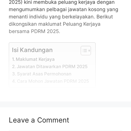
2025) kini membuka peluang kerjaya dengan
mengumumkan pelbagai jawatan kosong yang
menanti individu yang berkelayakan. Berikut
dikongsikan maklumat Peluang Kerjaya
bersama PDRM 2025.
Isi Kandungan
Maklumat Kerjaya
Jawatan Ditawarkan PDRM 2025
Syarat Asas Permohonan
Cara Mohon Jawatan PDRM 2025
Maklumat Kerjaya
Permohonan adalah dipelawa daripada
Leave a Comment
warganegara Malaysia yang berumur tidak
kurang daripada 18 tahun ke atas pada tarikh