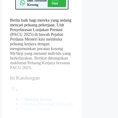
Info Jawatan
Sini
Kosong
Berita baik bagi mereka yang sedang
mencari peluang pekerjaan. Unit
Penyelarasan Lonjakan Prestasi
(PACU 2025) di bawah Pejabat
Perdana Menteri kini membuka
peluang kerjaya dengan
mengumumkan jawatan kosong
MyStep yang menanti individu yang
berkelayakan. Berikut dikongsikan
maklumat Peluang Kerjaya bersama
PACU 2025.
Isi Kandungan
Maklumat Kerjaya
Jawatan Ditawarkan PACU 2025
Faedah Diberikan
Syarat Asas Permohonan
Cara Mohon Jawatan PACU