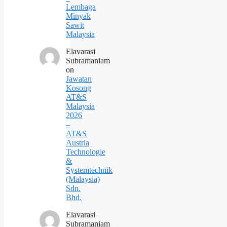
Lembaga
Minyak
Sawit
Malaysia
Elavarasi
Subramaniam
on
Jawatan
Kosong
AT&S
Malaysia
2026
–
AT&S
Austria
Technologie
&
Systemtechnik
(Malaysia)
Sdn.
Bhd.
Elavarasi
Subramaniam