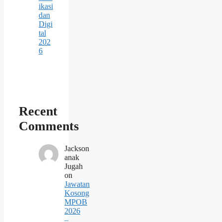
ikasi
dan
Digi
tal
202
6
Recent
Comments
Jackson
anak
Jugah
on
Jawatan
Kosong
MPOB
2026
–