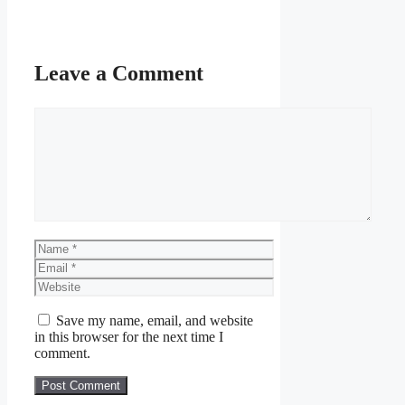
2025
Maklumat Kerjaya
Leave a Comment
Permohonan adalah dipelawa
Comment
daripada warganegara Malaysia yang
berumur tidak kurang daripada 18
tahun ke atas pada tarikh tutup iklan
jawatan dan berkelayakan bagi
mengisi jawatan kosong PACU 2025
sebagaimana berikut:
Unit
Name
Penyelarasan
Email
Lonjakan
Nama
Website
Prestasi,
Majikan:
Pejabat
Save my name, email, and website
Perdana
in this browser for the next time I
Menteri
comment.
Penempatan:
Putrajaya
Kelayakan:
Ijazah