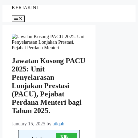
Skip
KERJAKINI
to
content
Menu
Jawatan Kosong PACU
2025: Unit
Penyelarasan
Lonjakan Prestasi
(PACU), Pejabat
Perdana Menteri bagi
Tahun 2025.
January 15, 2025
by
atiqah
Klik