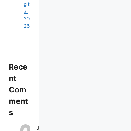
git
al
20
26
Rece
nt
Com
ment
s
J