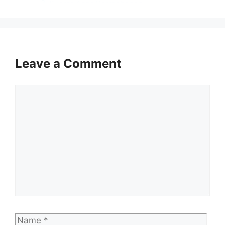
Syarat Asas Permohonan
Cara Mohon Jawatan JAKIM 2025
Maklumat Kerjaya
Leave a Comment
Permohonan adalah dipelawa daripada
warganegara Malaysia yang berumur tidak
Comment
kurang daripada 18 tahun ke atas pada tarikh
tutup iklan jawatan dan berkelayakan bagi
mengisi jawatan kosong SPA Suruhanjaya
Pencegahan Rasuah Malaysia (SPRM 2025)
sebagaimana berikut:
Nama
Jabatan Kemajuan
Majikan:
Islam Malaysia
Penempatan:
Seluruh Negara
Name
Emai