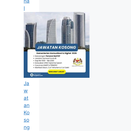
na
l
Ja
w
at
an
Ko
so
ng