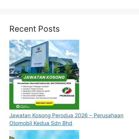
Syarat Asas Permohonan
Calon hendaklah warganegara Malaysia
berusia tidak kurang daripada 18 tahun
Recent Posts
pada tarikh tutup permohonan jawatan.
Berkelayakan dan melepasi syarat-syarat
pelantikan yang telah ditetapkan bagi
setiap jawatan kosong yang hendak
dipohon, Sila baca pada lampiran yang
kami telah sediakan seperti berikut.
Cara Mohon Jawatan Kosong
TNB
Permohonan jawatan kosong Tenaga
Jawatan Kosong Perodua 2026 – Perusahaan
Nasional Berhad diatas hendaklah
Otomobil Kedua Sdn Bhd
melalui portal rasmi TNB di
https://www.tnb.com.my/
atau pautan