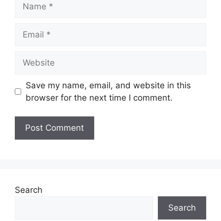
Name
Kelayakan:
SPM & Ijazah
Taraf
Email
Kontrak
Jawatan:
Tarikh Tutup:
15 Disember 2024 (Ahad)
Website
Save my name, email, and website in this
Jawatan Ditawarkan TNB
browser for the next time I comment.
Engineer (Jurutera)
Juruteknik T/Biasa (WH Rev Logistics) 1
Baca Juga :
Jawatan Kosong PETRONAS Terkini
JPA Buka Pelbagai Kekosongan
Search
Jawatan Baru
Search