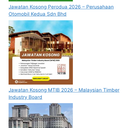
Jawatan Kosong Perodua 2026 – Perusahaan
kami telah sediakan seperti berikut.
Otomobil Kedua Sdn Bhd
Deskripsi Kerja
Terlibat dalam tugasan pemantauan dan
pengurusan dokumen serta fail, surat-
menyurat, peralatan pejabat, pengurusan
kaunter dan panggilan telefon. Selain itu,
terlibat dalam menyediakan laporan,
merekod data, dan membantu tugas-
tugas lain yang diarahkan oleh Ketua
Jabatan dari masa ke semasa.
Jawatan Kosong MTIB 2026 – Malaysian Timber
Industry Board
Cara Mohon Jawatan Kosong
Permohonan jawatan kosong diatas
hendaklah melalui portal rasmi di