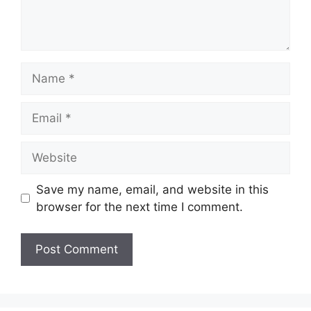
SPM/ O-Level/ SKM Tahap 1/
Kelayakan:
2/ 3 ATAU Setaraf
Name
Taraf
Kontrak
Jawatan:
Email
Tarikh Tutup:
Terbuka
Website
Jawatan Ditawarkan KPT
Save my name, email, and website in this
Personel MyStep Gred 1 (Bahagian
browser for the next time I comment.
Pembangunan)
Baca Juga :
JOM MASUK TENTERA UDARA!
Pengambilan Terkini Perajurit Muda