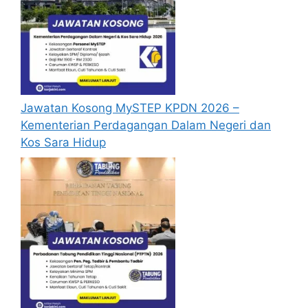
https://myfuturejobs.gov.my/
atau
pautan
Mohon Jawatan
yang yang telah
disediakan dibawah. Untuk pemohon kali
pertama, anda perlu mendaftar akaun
baru terlebih dahulu.
Calon dikehendaki menghantar resume
yang lengkap (kelayakan akademik,
Jawatan Kosong MySTEP KPDN 2026 –
pengalaman kerja, gaji semasa dan gaji
Kementerian Perdagangan Dalam Negeri dan
yang dipohon, gambar berukuran
Kos Sara Hidup
passport serta salinan sijil-sijil berkaitan)
Ke alamat yang diberi untuk membuat
permohonan.
Pemohon yang telah mendaftar dan
memohon jawatan yang disenaraikan
tidak perlu lagi memohon semula
sekiranya tempoh permohonan masih
sah.
Sebelum membuat permohonan sila