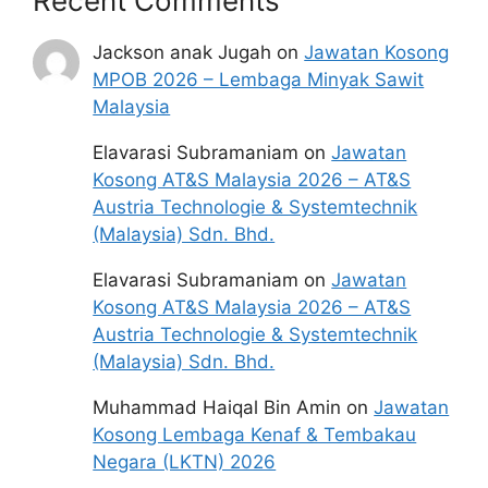
Recent Comments
yang terdapat dalam portal 
kerjakini.com
adalah sahih dan diolah dari sumber rasmi 
Jackson anak Jugah
on
Jawatan Kosong
kerajaan dan sumber yang dipercayai 
MPOB 2026 – Lembaga Minyak Sawit
untuk memudahkan proses permohonan.
Malaysia
Elavarasi Subramaniam
on
Jawatan
Kosong AT&S Malaysia 2026 – AT&S
Austria Technologie & Systemtechnik
(Malaysia) Sdn. Bhd.
Elavarasi Subramaniam
on
Jawatan
Kosong AT&S Malaysia 2026 – AT&S
Austria Technologie & Systemtechnik
(Malaysia) Sdn. Bhd.
Muhammad Haiqal Bin Amin
on
Jawatan
Kosong Lembaga Kenaf & Tembakau
Negara (LKTN) 2026