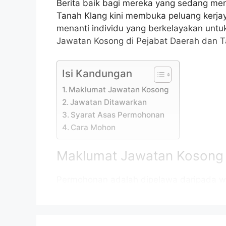
Berita baik bagi mereka yang sedang men
Tanah Klang kini membuka peluang ker
menanti individu yang berkelayakan unt
Jawatan Kosong di Pejabat Daerah dan T
Isi Kandungan
Maklumat Jawatan Kosong
Jawatan Ditawarkan
Syarat Asas Permohonan
Cara Mohon
Maklumat Jawatan Kosong
Permohonan adalah dipelawa daripada w
daripada 18 tahun ke atas pada tarikh tu
jawatan kosong di Pejabat Daerah dan T