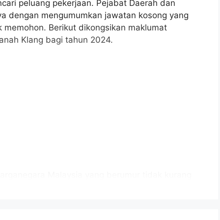
cari peluang pekerjaan. Pejabat Daerah dan
jaya dengan mengumumkan jawatan kosong yang
uk memohon. Berikut dikongsikan maklumat
anah Klang bagi tahun 2024.
arganegara Malaysia yang berumur tidak kurang
tup iklan jawatan dan berkelayakan bagi mengisi
anah Klang sebagaimana berikut: