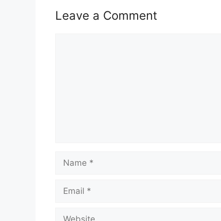
Nama Majikan:
Pejabat D
Leave a Comment
Penempatan:
Klang, Sel
Comment
Kelayakan:
SPM/ Seta
Taraf Jawatan:
Kontrak
Tarikh Tutup:
Terbuka
Jawatan Ditawarkan
Pembantu Tadbir (Perkeranian/Ope
Name
Baca Juga :
Email
Jawatan Kosong Lembaga Getah 
Jawatan Kosong Guru SPP 2024 
Website