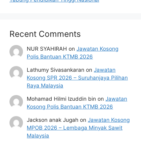
sah
Sila tulis nama Jawatan di sebelah atas
kiri sampul surat.
permohonan yang berikut akan ditolak/
Recent Comments
tidak akan diperoses jika :
Tidak disertai dengan dokumen yang
NUR SYAHIRAH
on
Jawatan Kosong
diperlukan
Polis Bantuan KTMB 2026
Tidak lengkap atau tidak terang
Tidak memenuhi syarat-syarat
Lathumy Sivasankaran
on
Jawatan
kelayakkan
Kosong SPR 2026 – Suruhanjaya Pilihan
Tidak disertakan Gambar pemohon
Raya Malaysia
Tidak ditandatangani
Mohamad Hilmi Izuddin bin
on
Jawatan
Dokumen-dokumen Permohonan
Kosong Polis Bantuan KTMB 2026
hendaklah di hantar ke alamat berikut:
Jackson anak Jugah
on
Jawatan Kosong
Pengarah Eksekutif,
MPOB 2026 – Lembaga Minyak Sawit
Majlis Sukan Negeri Selangor,
Malaysia
Aras 3, Kompleks Generasi Muda dan Sukan