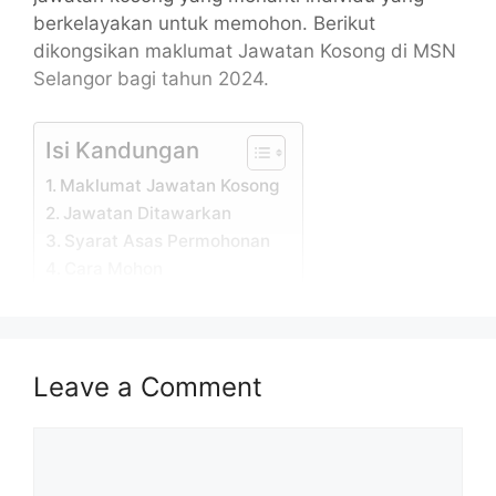
berkelayakan untuk memohon. Berikut
dikongsikan maklumat Jawatan Kosong di MSN
Selangor bagi tahun 2024.
Isi Kandungan
Maklumat Jawatan Kosong
Jawatan Ditawarkan
Syarat Asas Permohonan
Cara Mohon
Maklumat Jawatan Kosong
Leave a Comment
Permohonan adalah dipelawa daripada
warganegara Malaysia yang berumur tidak
kurang daripada 18 tahun ke atas pada tarikh
Comment
tutup iklan jawatan dan berkelayakan bagi
mengisi jawatan kosong di MSN Selangor