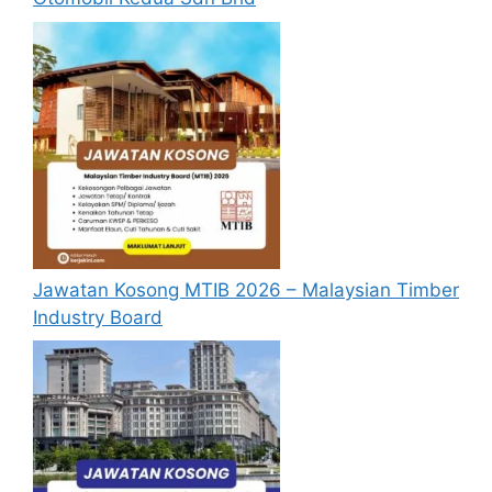
Calon hendaklah warganegara Malaysia
berusia tidak kurang daripada 18 tahun
pada tarikh tutup permohonan jawatan.
Berkelayakan dan melepasi syarat-syarat
pelantikan yang telah ditetapkan bagi
setiap jawatan kosong di MSN Selangor
yang hendak dipohon.
Kelahiran
Negeri Selangor
, atau
ibu
atau
bapa
dilahirkan di Negeri Selangor, atau
telah
bermastautin
di Negeri Selangor
Jawatan Kosong MTIB 2026 – Malaysian Timber
selama
lebih 15 tahun
serta mendapat
Industry Board
pengesahan daripada Penghulu / JKKK.
(Surat pengesahan pemastautin
hendaklah dilampirkan bersama Borang
permohonan).
Cara Mohon