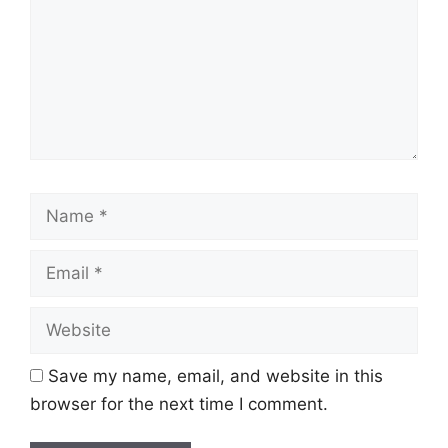
sebagaimana berikut:
Nama
MSN Selangor
Majikan:
Penempatan:
Sekretariat Sukma Selangor
PT3/ PMR/ SPM/ Diploma/
Kelayakan:
Name
Ijazah
Taraf
Email
Kontrak
Jawatan:
Website
Tarikh Tutup:
22 November 2024 (Jumaat)
Save my name, email, and website in this
Jawatan Ditawarkan
browser for the next time I comment.
Eksekutif Pentadbiran & Kewangan Gred