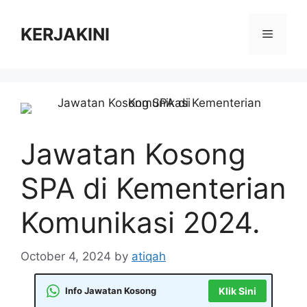
Skip
to
KERJAKINI
Menu
content
Jawatan Kosong
SPA di Kementerian
Komunikasi 2024.
October 4, 2024
by
atiqah
Info Jawatan Kosong
Klik Sini