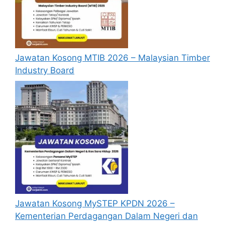
SPA Malaysia
Permohonan jawatan kosong
Suruhanjaya Perkhidmatan Awam
Malaysia (SPA di Kementerian
Jawatan Kosong MTIB 2026 – Malaysian Timber
Komunikasi) diatas hendaklah melalui
Industry Board
portal rasmi SPA Malaysia di
https://www.spa.gov.my/
atau pautan
Mohon SPA
yang yang telah disediakan
dibawah. Untuk pemohon kali pertama,
anda perlu mendaftar akaun baru terlebih
dahulu.
Calon dikehendaki memuat naik resume
yang lengkap (kelayakan akademik,
pengalaman kerja, gaji semasa dan gaji
yang dipohon, gambar berukuran
passport serta salinan sijil-sijil berkaitan)
Jawatan Kosong MySTEP KPDN 2026 –
semasa membuat permohonan.
Kementerian Perdagangan Dalam Negeri dan