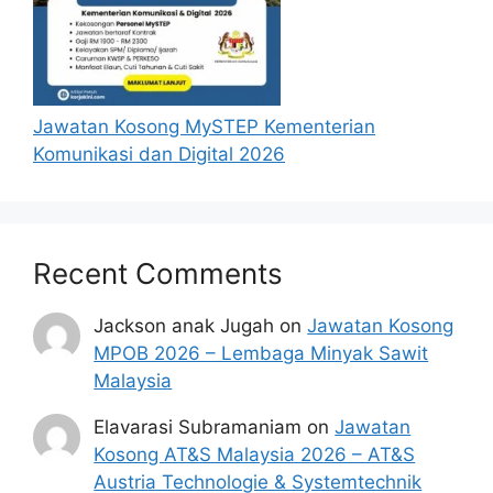
berjaya.
Mohon SPA
Jawatan Kosong MySTEP Kementerian
Penafian:
Pihak kami bukan dari mana-
Komunikasi dan Digital 2026
mana agensi Kerajaan terlibat. Maklumat 
yang terdapat dalam portal 
kerjakini.com
adalah sahih dan diolah dari sumber rasmi 
kerajaan dan sumber yang dipercayai 
untuk memudahkan proses permohonan.
Recent Comments
Jackson anak Jugah
on
Jawatan Kosong
MPOB 2026 – Lembaga Minyak Sawit
Malaysia
Elavarasi Subramaniam
on
Jawatan
Kosong AT&S Malaysia 2026 – AT&S
Austria Technologie & Systemtechnik