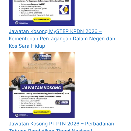
disediakan dibawah. Untuk pemohon kali
pertama, anda perlu mendaftar akaun
baru terlebih dahulu.
Calon dikehendaki menghantar resume
Jawatan Kosong MySTEP KPDN 2026 –
yang lengkap (kelayakan akademik,
Kementerian Perdagangan Dalam Negeri dan
pengalaman kerja, gaji semasa dan gaji
Kos Sara Hidup
yang dipohon, gambar berukuran
passport serta salinan sijil-sijil berkaitan)
Ke alamat yang diberi untuk membuat
permohonan.
Pemohon yang telah mendaftar dan
memohon jawatan yang disenaraikan
tidak perlu lagi memohon semula
sekiranya tempoh permohonan masih
sah.
Sebelum membuat permohonan sila
pastikan anda login/register dan mengisi
Jawatan Kosong PTPTN 2026 – Perbadanan
segala maklumat yang diminta dengan
Tabung Pendidikan Tinggi Nasional