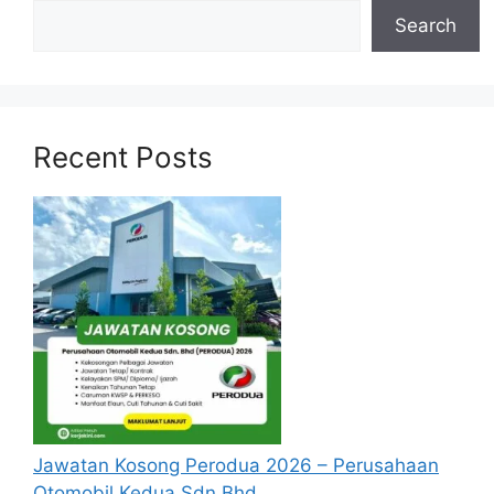
Pesuruhjaya Perlindungan Data
Search
Peribadi (SPDP)
Pegawai Kontrak Pesuruhjaya Gred 48
Pegawai Kontrak Pesuruhjaya Gred 41
Recent Posts
Pegawai Kontrak Pesuruhjaya Gred 29
Baca Juga :
Jawatan Kosong Lembaga Getah
Malaysia (LGM)
Jawatan Kosong Guru SPP 2024 Dibuka
Syarat Asas Permohonan
SPDP 2024
Calon hendaklah warganegara Malaysia
Jawatan Kosong Perodua 2026 – Perusahaan
berusia tidak kurang daripada 18 tahun
Otomobil Kedua Sdn Bhd