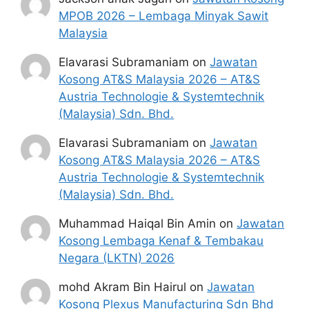
kerajaan dan sumber yang dipercayai 
MPOB 2026 – Lembaga Minyak Sawit
untuk memudahkan proses permohonan.
Malaysia
Elavarasi Subramaniam
on
Jawatan
Kosong AT&S Malaysia 2026 – AT&S
Austria Technologie & Systemtechnik
(Malaysia) Sdn. Bhd.
Elavarasi Subramaniam
on
Jawatan
Kosong AT&S Malaysia 2026 – AT&S
Austria Technologie & Systemtechnik
(Malaysia) Sdn. Bhd.
Muhammad Haiqal Bin Amin
on
Jawatan
Kosong Lembaga Kenaf & Tembakau
Negara (LKTN) 2026
mohd Akram Bin Hairul
on
Jawatan
Kosong Plexus Manufacturing Sdn Bhd