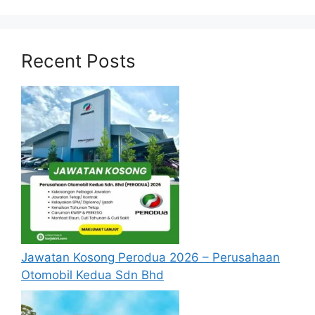
Calon hendaklah warganegara Malaysia
berusia tidak kurang daripada 18 tahun
Recent Posts
pada tarikh tutup permohonan jawatan.
Berkelayakan dan melepasi syarat-syarat
pelantikan yang telah ditetapkan bagi
setiap jawatan kosong di Kementerian
Pelancongan Seni dan Budaya Malaysia
(MOTAC) yang hendak dipohon. Sila baca
pada lampiran yang kami telah sediakan
seperti berikut.
Cara Mohon
Permohonan jawatan kosong diatas
Jawatan Kosong Perodua 2026 – Perusahaan
hendaklah melalui portal rasmi di
Otomobil Kedua Sdn Bhd
https://myfuturejobs.gov.my/
atau
pautan
Mohon Jawatan
yang yang telah