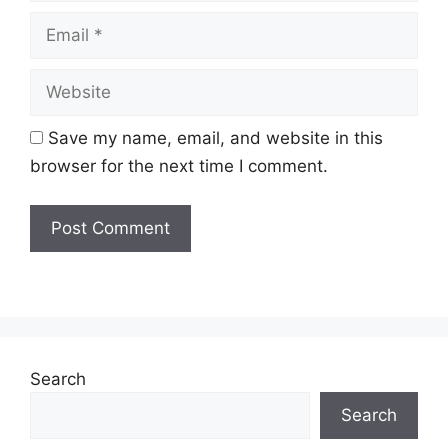
Lanjutan/DVM/DKM/DLKM
Email
Taraf
Kontrak
Jawatan:
Website
Tarikh Tutup:
31 Oktober 2024 (Khamis)
Save my name, email, and website in this
browser for the next time I comment.
Jawatan Ditawarkan
MySTEP Gred 29 (Bahagian Pentadbiran)
Baca Juga :
Jawatan Kosong Lembaga Getah
Malaysia (LGM)
Search
Jawatan Kosong Guru SPP 2024 Dibuka
Search
Syarat Asas Permohonan