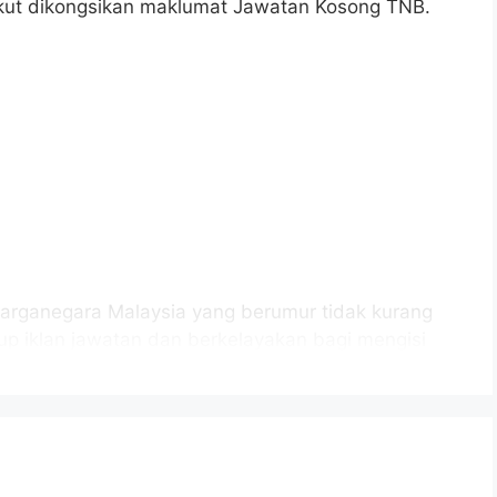
rikut dikongsikan maklumat Jawatan Kosong TNB.
arganegara Malaysia yang berumur tidak kurang
tup iklan jawatan dan berkelayakan bagi mengisi
t:
ga Nasional Berhad
agai Negeri