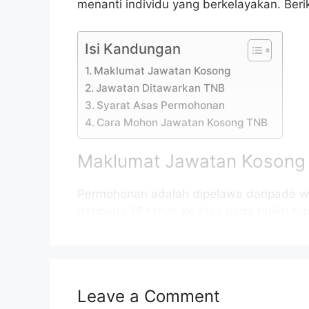
menanti individu yang berkelayakan. Be
Isi Kandungan
Maklumat Jawatan Kosong
Jawatan Ditawarkan TNB
Syarat Asas Permohonan
Cara Mohon Jawatan Kosong TNB
Maklumat Jawatan Kosong
Permohonan adalah dipelawa daripada w
daripada 18 tahun ke atas pada tarikh tu
jawatan kosong TNB sebagaimana beriku
Nama Majikan:
Tena
Leave a Comment
Penempatan:
Pelb