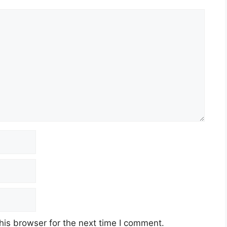
& Ijazah
rak
un 2024 (Isnin)
e Management)
ssistant
ni
awatan Baru
his browser for the next time I comment.