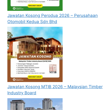
Sumber Manusia yang hendak dipohon,
Sila baca pada lampiran yang kami telah
sediakan seperti berikut.
Jawatan Kosong Perodua 2026 – Perusahaan
Otomobil Kedua Sdn Bhd
Cara Mohon Jawatan Kosong
Kementerian Sumber Manusia
Permohonan jawatan kosong
Kementerian Sumber Manusia diatas
hendaklah melalui portal rasmi SPA
Malaysia di
https://spa.gov.my/
atau
pautan
Mohon Jawatan
yang yang telah
disediakan dibawah. Untuk pemohon kali
pertama, anda perlu mendaftar akaun
Jawatan Kosong MTIB 2026 – Malaysian Timber
baru terlebih dahulu.
Industry Board
Calon dikehendaki memuat naik resume
yang lengkap (kelayakan akademik,
pengalaman kerja, gaji semasa dan gaji