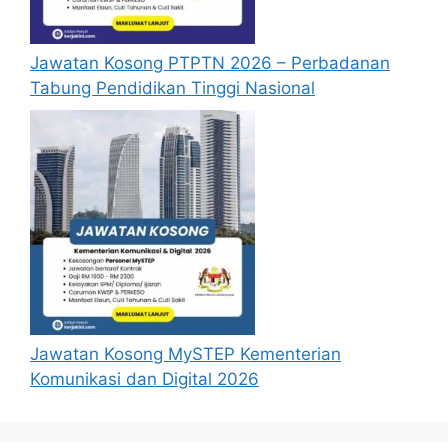
sebarang jawapan selepas
6 bulan
dari
tarikh iklan ditutup hendaklah
menganggap permohonan mereka tidak
Jawatan Kosong PTPTN 2026 – Perbadanan
berjaya.
Tabung Pendidikan Tinggi Nasional
Mohon Jawatan
Penafian:
Pihak kami bukan dari mana-
mana agensi Kerajaan terlibat. Maklumat 
yang terdapat dalam portal 
kerjakini.com
adalah sahih dan diolah dari sumber rasmi 
kerajaan dan sumber yang dipercayai 
untuk memudahkan proses permohonan.
Jawatan Kosong MySTEP Kementerian
Komunikasi dan Digital 2026