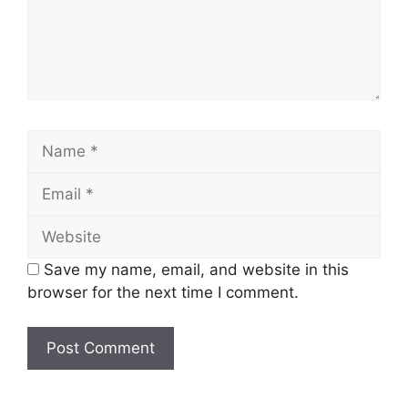
Nama
Kementerian Sumber
Majikan:
Manusia
Semenanjung, Sabah &
Penempatan:
Sarawak
Name
Kelayakan:
Diploma & Ijazah
Email
Taraf
Interim (3 Tahun Kontrak)
Jawatan:
Website
Tarikh Tutup:
26 Jun 2024 (Rabu)
Save my name, email, and website in this
browser for the next time I comment.
Jawatan Ditawarkan
Pegawai Perhubungan Perusahaan Gred
S41
Penolong Pegawai Perhubungan