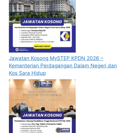
yang dipohon, gambar berukuran
passport serta salinan sijil-sijil berkaitan)
semasa membuat permohonan.
Pemohon yang telah mendaftar dan
memohon jawatan yang disenaraikan
tidak perlu lagi memohon semula
sekiranya tempoh permohonan masih
sah.
Jawatan Kosong MySTEP KPDN 2026 –
Sebelum membuat permohonan sila
Kementerian Perdagangan Dalam Negeri dan
pastikan anda login/register dan mengisi
Kos Sara Hidup
segala maklumat yang diminta dengan
lengkap dan tepat.
Perlu diingatkan, hanya pemohon yang
layak sahaja akan dipanggil ke
temuduga. Sila lengkapkan dan
kemaskini maklumat anda yang telah
didaftarkan.
Permohonan yang tidak menerima