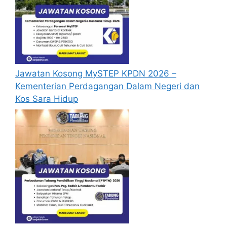
seperti berikut.
Cara Mohon Jawatan Kosong
SPA Malaysia
Permohonan jawatan kosong
Jawatan Kosong MySTEP KPDN 2026 –
Suruhanjaya Perkhidmatan Awam
Kementerian Perdagangan Dalam Negeri dan
Malaysia diatas hendaklah melalui portal
Kos Sara Hidup
rasmi SPA Malaysia di
https://www.spa.gov.my/
atau pautan
Mohon SPA
yang yang telah disediakan
dibawah. Untuk pemohon kali pertama,
anda perlu mendaftar akaun baru terlebih
dahulu.
Calon dikehendaki memuat naik resume
yang lengkap (kelayakan akademik,
pengalaman kerja, gaji semasa dan gaji
yang dipohon, gambar berukuran