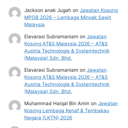
tarikh iklan ditutup hendaklah
Jackson anak Jugah
on
Jawatan Kosong
menganggap permohonan mereka tidak
MPOB 2026 – Lembaga Minyak Sawit
berjaya.
Malaysia
Mohon SPA
Elavarasi Subramaniam
on
Jawatan
Kosong AT&S Malaysia 2026 – AT&S
Austria Technologie & Systemtechnik
Penafian:
Pihak kami bukan dari mana-
(Malaysia) Sdn. Bhd.
mana agensi Kerajaan terlibat. Maklumat 
yang terdapat dalam portal 
kerjakini.com
Elavarasi Subramaniam
on
Jawatan
adalah sahih dan diolah dari sumber rasmi 
kerajaan dan sumber yang dipercayai 
Kosong AT&S Malaysia 2026 – AT&S
untuk memudahkan proses permohonan.
Austria Technologie & Systemtechnik
(Malaysia) Sdn. Bhd.
Muhammad Haiqal Bin Amin
on
Jawatan
Kosong Lembaga Kenaf & Tembakau
Negara (LKTN) 2026