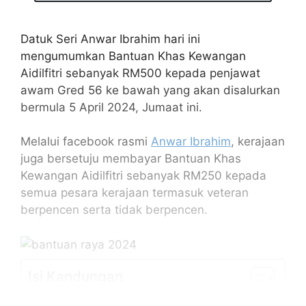
Datuk Seri Anwar Ibrahim hari ini
mengumumkan Bantuan Khas Kewangan
Aidilfitri sebanyak RM500 kepada penjawat
awam Gred 56 ke bawah yang akan disalurkan
bermula 5 April 2024, Jumaat ini.
Melalui facebook rasmi
Anwar Ibrahim
, kerajaan
juga bersetuju membayar Bantuan Khas
Kewangan Aidilfitri sebanyak RM250 kepada
semua pesara kerajaan termasuk veteran
berpencen serta tidak berpencen.
Isi Kandungan
Apakah Bantuan Khas Kewangan Aidilfitri