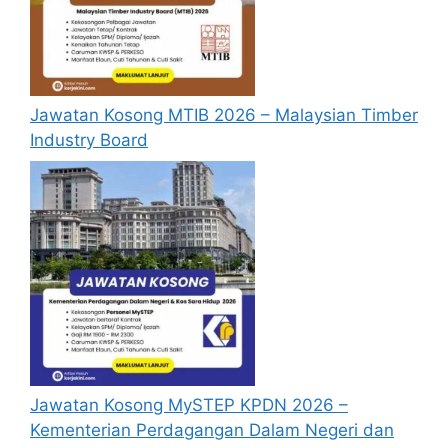
Jawatan Kosong MTIB 2026 – Malaysian Timber
Industry Board
Jawatan Kosong MySTEP KPDN 2026 –
Kementerian Perdagangan Dalam Negeri dan