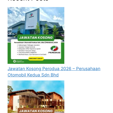
Jawatan Kosong Perodua 2026 – Perusahaan
Otomobil Kedua Sdn Bhd