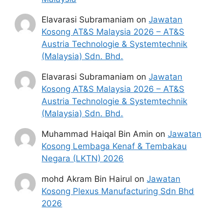
6.
Pelukis Pelan
JA19
Elavarasi Subramaniam
on
Jawatan
7.
Pembantu Tadbir
N19
Kosong AT&S Malaysia 2026 – AT&S
Austria Technologie & Systemtechnik
8.
Pembantu Awam Gred
H11
(Malaysia) Sdn. Bhd.
Elavarasi Subramaniam
on
Jawatan
Lihat Juga :
Kosong AT&S Malaysia 2026 – AT&S
Austria Technologie & Systemtechnik
Jawatan Kosong Pembantu Tadbir JPA
(Malaysia) Sdn. Bhd.
Jawatan Kosong Dewan Bahasa dan
Pustaka
Muhammad Haiqal Bin Amin
on
Jawatan
Senarai Jawatan Kosong 2024
Kosong Lembaga Kenaf & Tembakau
PETRONAS
Negara (LKTN) 2026
Syarat Asas Permohonan
mohd Akram Bin Hairul
on
Jawatan
Kosong Plexus Manufacturing Sdn Bhd
Calon hendaklah warganegara Malaysia
2026
berusia tidak kurang daripada 18 tahun