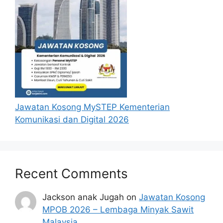
didirikan, disiapkan atau diperolehi oleh
HDC.
Senarai Jawatan Kosong 2024
Perbadanan Pembangunan
Perumahan
NO.
JAWATAN
GRED
Jawatan Kosong MySTEP Kementerian
Komunikasi dan Digital 2026
1.
Jurutera Awam
J41
2.
Akauntan
WA41
3.
Pegawai Penyelidik
Q41
Recent Comments
4.
Pegawai Tadbir
N41
Jackson anak Jugah
on
Jawatan Kosong
5.
Penolong Pegawai Tadbir
N29
MPOB 2026 – Lembaga Minyak Sawit
Malaysia