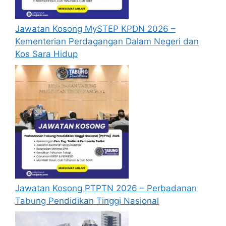
membaiki atau meningkatkan lagi rumah
atau flat yang telah dibina atau
Jawatan Kosong MySTEP KPDN 2026 –
dibangunkan oleh HDC.
Kementerian Perdagangan Dalam Negeri dan
Untuk merangka dan melaksanakan skim
Kos Sara Hidup
untuk memberi pinjaman atau apa sahaja
bentuk kewangan kepada pembeli rumah
atau hartanah lain yang dibina,
dibangunkan atau dimiliki oleh HDC.
Untuk mengurus, mengekal, membaiki,
mengubahsuai atau mentadbir mana-
mana bangunan atau hartanah yang
dimiliki sepenuhnya atau separuhnya oleh
HDC.
Untuk menyedia, merangka atau
menentukan tahap, kualiti, kriteria reka
Jawatan Kosong PTPTN 2026 – Perbadanan
bentuk, buatan atau kerja-kerja
Tabung Pendidikan Tinggi Nasional
kejuruteraan untuk beberapa kategori
bangunan atau rumah yang akan dibina,