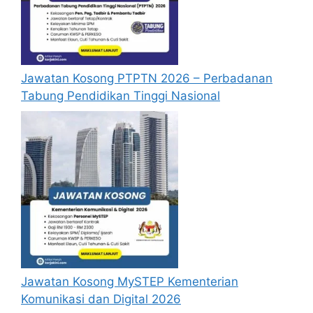
dahulu.
Calon dikehendaki memuat naik resume
yang lengkap (kelayakan akademik,
pengalaman kerja, gaji semasa dan gaji
Jawatan Kosong PTPTN 2026 – Perbadanan
yang dipohon, gambar berukuran
Tabung Pendidikan Tinggi Nasional
passport serta salinan sijil-sijil berkaitan)
semasa membuat permohonan.
Pemohon yang telah mendaftar dan
memohon jawatan yang disenaraikan
tidak perlu lagi memohon semula
sekiranya tempoh permohonan masih
sah.
Sebelum membuat permohonan sila
pastikan anda login/register dan mengisi
segala maklumat yang diminta dengan
lengkap dan tepat.
Jawatan Kosong MySTEP Kementerian
Perlu diingatkan, hanya pemohon yang
Komunikasi dan Digital 2026
layak sahaja akan dipanggil ke