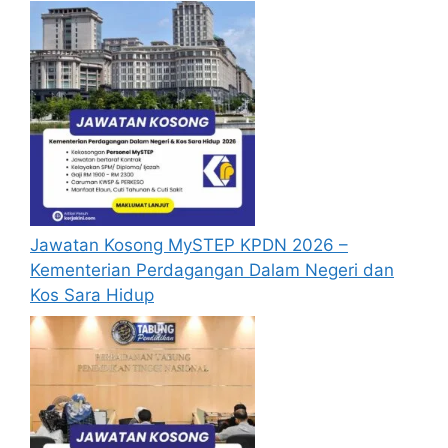
Lebuhraya Malaysia (LLM) yang hendak
dipohon, Sila baca pada lampiran yang
kami telah sediakan seperti berikut.
Cara Mohon Jawatan Kosong
2024 Lembaga Lebuhraya
Malaysia (LLM)
Permohonan Jawatan Kosong 2024
Jawatan Kosong MySTEP KPDN 2026 –
Lembaga Lebuhraya Malaysia (LLM)
Kementerian Perdagangan Dalam Negeri dan
diatas hendaklah dibuat melalui portal
Kos Sara Hidup
rasmi Lembaga Lebuhraya Malaysia
(LLM) di
https://www.llm.gov.my/
atau
pautan
Senarai Jawatan Kosong 2024
LLM
yang yang telah disediakan
dibawah. Untuk pemohon kali pertama,
anda perlu mendaftar akaun baru terlebih