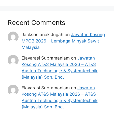
temuduga. Sila lengkapkan dan
kemaskini maklumat anda yang telah
didaftarkan.
Recent Comments
Permohonan yang tidak menerima
sebarang jawapan selepas
enam (6)
Jackson anak Jugah
on
Jawatan Kosong
bulan
dari tarikh iklan ditutup hendaklah
MPOB 2026 – Lembaga Minyak Sawit
menganggap permohonan mereka tidak
Malaysia
berjaya.
Elavarasi Subramaniam
on
Jawatan
Senarai Jawatan Kosong 2024 LLM
Kosong AT&S Malaysia 2026 – AT&S
Austria Technologie & Systemtechnik
(Malaysia) Sdn. Bhd.
Penafian:
 Pihak kami bukan dari mana-
mana agensi Kerajaan terlibat. Maklumat 
Elavarasi Subramaniam
on
Jawatan
yang terdapat dalam portal 
kerjakini.com
adalah sahih dan diolah dari sumber rasmi 
Kosong AT&S Malaysia 2026 – AT&S
kerajaan dan sumber yang dipercayai 
Austria Technologie & Systemtechnik
untuk memudahkan proses permohonan.
(Malaysia) Sdn. Bhd.