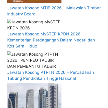
Jawatan Kosong MTIB 2026 – Malaysian Timber
Cara Memohon
Industry Board
Permohonan jawatan diatas hendaklah
melalui pautan
Permohonan Online
yang
Jawatan Kosong MySTEP KPDN 2026 –
boleh didapati melalui pautan yang telah
Kementerian Perdagangan Dalam Negeri dan
disediakan dibawah. Untuk pemohon kali
Kos Sara Hidup
pertama, anda perlu mendaftar
akaun
baru
terlebih dahulu.
Calon dikehendaki memuat naik resume
yang lengkap (kelayakan akademik,
pengalaman kerja, gaji semasa dan gaji
Jawatan Kosong PTPTN 2026 – Perbadanan
yang dipohon, gambar berukuran
Tabung Pendidikan Tinggi Nasional
passport serta salinan sijil-sijil berkaitan)
semasa membuat permohonan.
Pemohon yang telah mendaftar dan
memohon jawatan yang disenaraikan
tidak perlu lagi memohon semula