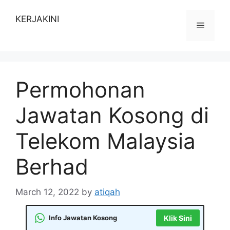
Skip
to
KERJAKINI
Menu
content
Permohonan
Jawatan Kosong di
Telekom Malaysia
Berhad
March 12, 2022
by
atiqah
Info Jawatan Kosong
Klik Sini