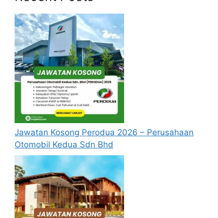
Cara Memohon
Permohonan jawatan diatas hendaklah
melalui pautan
Permohonan Online
yang
boleh didapati melalui pautan yang telah
disediakan dibawah. Untuk pemohon kali
pertama, anda perlu mendaftar
akaun
baru
terlebih dahulu.
Calon dikehendaki memuat naik resume
yang lengkap (kelayakan akademik,
pengalaman kerja, gaji semasa dan gaji
Jawatan Kosong Perodua 2026 – Perusahaan
yang dipohon, gambar berukuran
Otomobil Kedua Sdn Bhd
passport serta salinan sijil-sijil berkaitan)
semasa membuat permohonan.
Pemohon yang telah mendaftar dan
memohon jawatan yang disenaraikan
tidak perlu lagi memohon semula
sekiranya tempoh permohonan masih