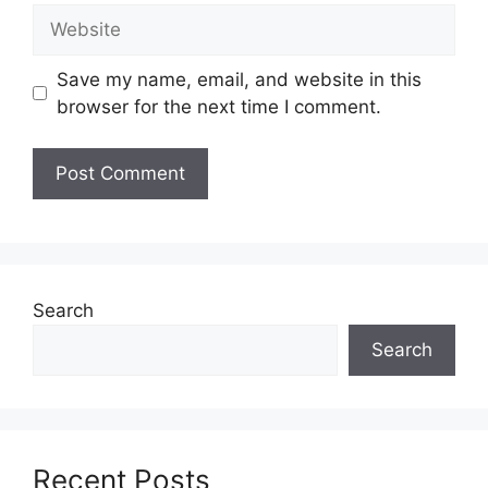
Website
Pelbagai Bidang & Jawatan Ditawarkan
(sila rujuk pautan berikut)
Save my name, email, and website in this
browser for the next time I comment.
Untuk memohon lain-lain
Jawatan
(Mohon
Disini)
Syarat Asas Permohonan
Calon hendaklah warganegara Malaysia
berusia tidak kurang daripada
18
tahun
pada tarikh tutup permohonan
jawatan.
Search
Berkelayakan dan melepasi syarat-syarat
pelantikan yang telah ditetapkan bagi
Search
setiap jawatan yang hendak dipohon, Sila
baca pada lampiran yang kami telah
sediakan seperti berikut.
Recent Posts