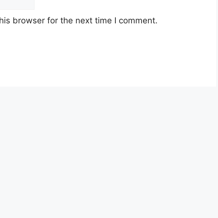
)
his browser for the next time I comment.
n Disini)
ecara Online
Peperiksaan Malaysia (MPM)
 Hasil Dalam Negeri Malaysia (LHDN)
ysia berusia tidak kurang daripada
18
an jawatan.
yarat pelantikan yang telah ditetapkan bagi
n, Sila baca pada lampiran yang kami telah