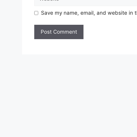
3. Technician (MT-Process Engineering
Save my name, email, and website in t
Untuk memohon lain-lain
Jawatan
(Moho
Lihat Juga :
Cara Mohon i-Sinar KWSP S
Lihat Juga :
Jawatan Kosong di Majlis 
Lihat Juga :
Jawatan Kosong di Lembaga
Syarat Asas Permohonan
Calon hendaklah warganegara Mala
tahun
pada tarikh tutup permohon
Berkelayakan dan melepasi syarat-s
setiap jawatan yang hendak dipoho
sediakan seperti berikut.