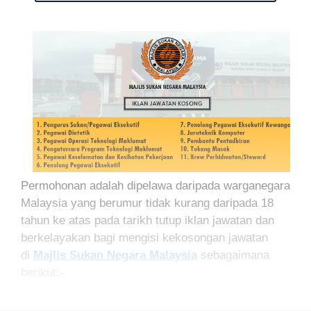
Permohonan adalah dipelawa daripada warganegara
Malaysia yang berumur tidak kurang daripada 18
tahun ke atas pada tarikh tutup iklan jawatan dan
berkelayakan bagi mengisi kekosongan jawatan
di
Majlis Sukan Negara Malaysia
sebagaimana
berikut:-
MAKLUMAT PERMOHONAN