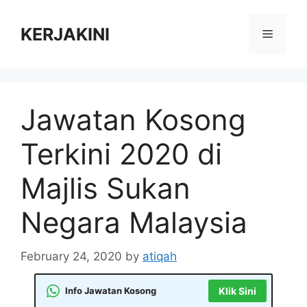
Skip
to
KERJAKINI
Menu
content
Jawatan Kosong
Terkini 2020 di
Majlis Sukan
Negara Malaysia
February 24, 2020
by
atiqah
Info Jawatan Kosong
Klik Sini