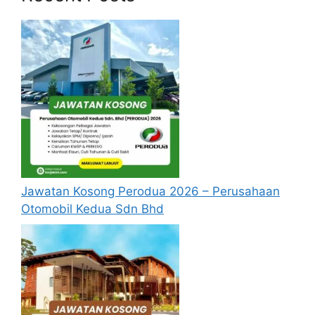
berusia tidak kurang daripada
18 tahun
pada
tarikh tutup permohonan jawatan.
Berkelayakan dan melepasi syarat-syarat
pelantikan yang telah ditetapkan bagi setiap
jawatan yang hendak dipohon, Sila baca
pada lampiran yang kami telah sediakan
seperti berikut.
Jawatan Kosong Perodua 2026 – Perusahaan
Otomobil Kedua Sdn Bhd