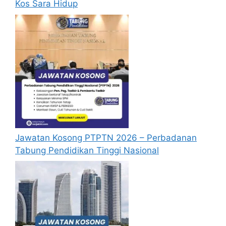
Kos Sara Hidup
Jawatan yang boleh dimuat turun melalui
pautan yang telah disediakan dibawah.
Semua permohonan hendaklah disertakan
dengan salinan Sijil PMR/PT3/SPM/STPM
dan setaraf, sijil-sijil kemahiran yang
berkaitan, sijil Berhenti Sekolah, dan salinan
Kad Pengenalan yang telah
disahkan
.
Permohonan yang lengkap hendaklah
dikemukakan melalui emel
recruitment@nsc.gov.my
atau dihantar
kepada alamat seperti dibawah.
Jawatan Kosong PTPTN 2026 – Perbadanan
Perlu diingatkan, hanya pemohon yang layak
Tabung Pendidikan Tinggi Nasional
sahaja akan dipanggil ke temuduga. Sila
lengkapkan dan kemaskini maklumat anda
yang telah didaftarkan. Permohonan yang
tidak menerima sebarang jawapan selepas
6
bulan
dari tarikh iklan ditutup hendaklah
menganggap permohonan mereka tidak