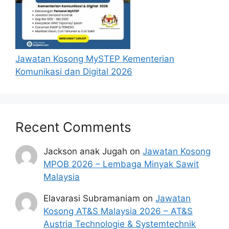
berjaya
.
MAJLIS SUKAN NEGARA MALAYSIA
Jawatan Kosong MySTEP Kementerian
Cawangan Sumber Manusia
Komunikasi dan Digital 2026
Bahagian Khidmat Pengurusan
Bukit Jalil, 57000 Kuala Lumpur
Borang Permohonan
Recent Comments
Jackson anak Jugah
on
Jawatan Kosong
MPOB 2026 – Lembaga Minyak Sawit
Malaysia
Elavarasi Subramaniam
on
Jawatan
Kosong AT&S Malaysia 2026 – AT&S
Austria Technologie & Systemtechnik