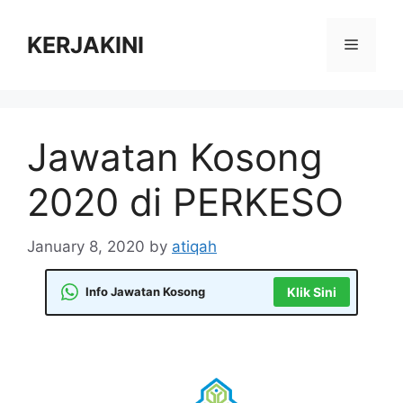
Skip
to
KERJAKINI
Menu
content
Jawatan Kosong
2020 di PERKESO
January 8, 2020
by
atiqah
Info Jawatan Kosong
Klik Sini