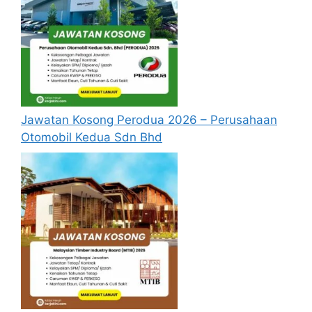
pertama, anda perlu mendaftar akaun baru
terlebih dahulu.
Pemohon yang telah mendaftar dan
memohon jawatan yang disenaraikan tidak
perlu lagi memohon semula sekiranya
tempoh permohonan masih sah.
Sebelum membuat permohonan sila pastikan
Jawatan Kosong Perodua 2026 – Perusahaan
anda
login/register
dan mengisi segala
Otomobil Kedua Sdn Bhd
maklumat yang diminta dengan lengkap dan
tepat.
Perlu diingatkan, hanya pemohon yang layak
sahaja akan dipanggil ke temuduga. Sila
lengkapkan dan kemaskini maklumat anda
yang telah didaftarkan. Permohonan yang
tidak menerima sebarang jawapan selepas
6
bulan
dari tarikh iklan ditutup hendaklah
menganggap permohonan mereka tidak
berjaya
.