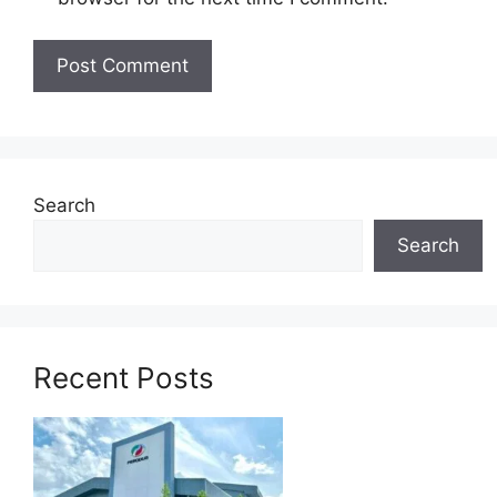
Syarat Asas Permohonan
Calon hendaklah warganegara Malaysia
berusia tidak kurang daripada
18 tahun
pada
tarikh tutup permohonan jawatan.
Berkelayakan dan melepasi syarat-syarat
pelantikan yang telah ditetapkan bagi setiap
Search
jawatan yang hendak dipohon, Sila baca
pada lampiran yang kami telah sediakan
Search
seperti berikut.
Cara Memohon
Recent Posts
Permohonan jawatan ini hendaklah
dibuat
SECARA ATAS TALIAN
(ONLINE)
melalui pautan yang telah
disediakan dibawah. Untuk pemohon kali