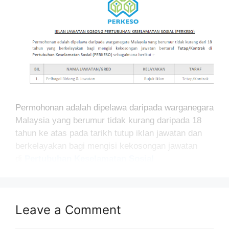
Permohonan adalah dipelawa daripada warganegara
Malaysia yang berumur tidak kurang daripada 18
tahun ke atas pada tarikh tutup iklan jawatan dan
berkelayakan bagi mengisi kekosongan jawatan
di
Pertubuhan Keselamatan Sosial
(PERKESO)
sebagaimana berikut:-
MAKLUMAT PERMOHONAN
Leave a Comment
Nama Majikan :
Pertubuhan Keselamatan