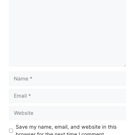
Comment
Sosial (PERKESO)
Lokasi Kekosongan
:
Pelbagai Negeri
Tarikh Tutup Permohonan
:
05 Februari
2020 (Rabu)
JAWATAN
:
1. Pelbagai Bidang & Jawatan
(sila rujuk pautan
dibawah)
Name
Untuk memohon lain-lain
Jawatan
(Mohon Disini)
Email
Isi Kandungan
Website
Syarat Asas Permohonan
Cara Memohon
Save my name, email, and website in this
browser for the next time I comment.