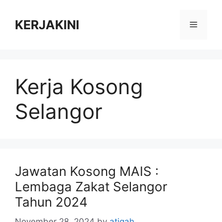
Skip
to
KERJAKINI
Menu
content
Kerja Kosong
Selangor
Jawatan Kosong MAIS :
Lembaga Zakat Selangor
Tahun 2024
November 28, 2024
by
atiqah