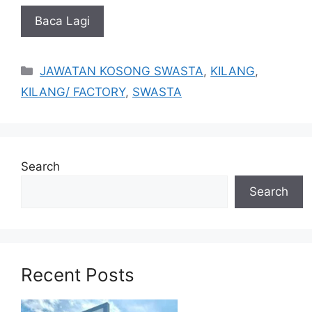
Baca Lagi
Categories
JAWATAN KOSONG SWASTA
,
KILANG
,
KILANG/ FACTORY
,
SWASTA
Search
Search
Recent Posts