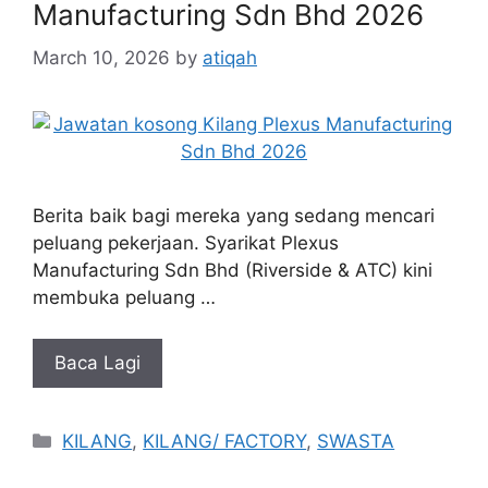
Manufacturing Sdn Bhd 2026
March 10, 2026
by
atiqah
Berita baik bagi mereka yang sedang mencari
peluang pekerjaan. Syarikat Plexus
Manufacturing Sdn Bhd (Riverside & ATC) kini
membuka peluang …
Baca Lagi
Categories
KILANG
,
KILANG/ FACTORY
,
SWASTA